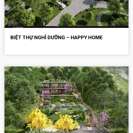
BIỆT THỰ NGHỈ DƯỠNG – HAPPY HOME