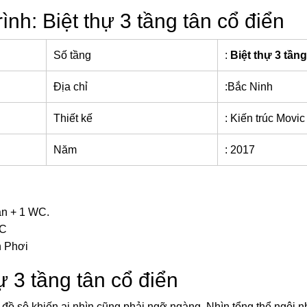
ình: Biệt thự 3 tầng tân cổ điển
Số tầng
:
Biệt thự 3 tầng
Địa chỉ
:Bắc Ninh
Thiết kế
: Kiến trúc Movic
Năm
: 2017
n + 1 WC.
WC
n Phơi
hự 3 tầng tân cổ điển
c đồ sộ khiến ai nhìn cũng phải ngỡ ngàng. Nhìn tổng thể ngôi 