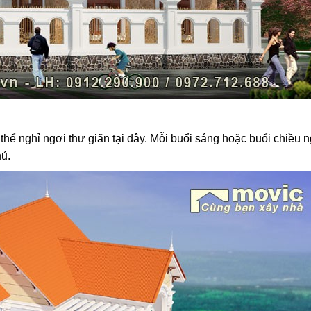
thể nghỉ ngơi thư giãn tại đây. Mỗi buổi sáng hoặc buổi chiều 
hủ.