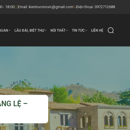
0 - 18:00
Email:
kientrucmovic@gmail.com
Điện thoại: 0972712688
QUAN
LÂU ĐÀI, BIỆT THỰ
NỘI THẤT
TIN TỨC
LIÊN HỆ
ÁNG LỆ –