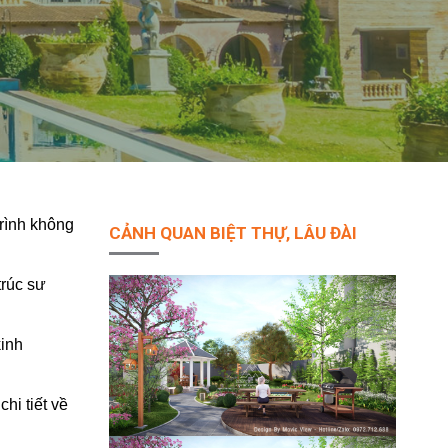
trình không
CẢNH QUAN BIỆT THỰ, LÂU ĐÀI
trúc sư
kinh
hi tiết về