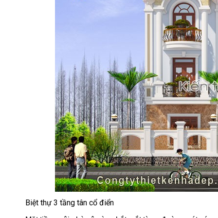
Biệt thự 3 tầng tân cổ điển