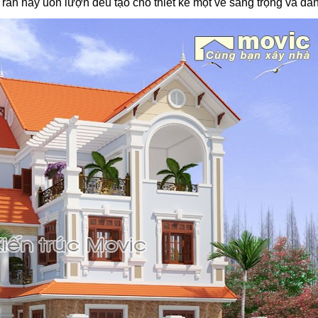
rắn hay uốn lượn đều tạo cho thiết kế một vẻ sang trọng và đẳ