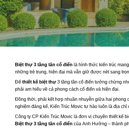
Biệt thự 3 tầng tân cổ điển
là hình thức kiến trúc mang
những trẻ trung, hiện đại mà vẫn giữ được nét sang trọn
Để
thiết kế biệt thự
3 tầng tân cổ điển tưởng chừng như
phải am hiểu về cả phong cách cổ điển và hiện đại.
Đồng thời, phải kết hợp nhuần nhuyễn giữa hai phong c
nghiệm đáng kể, Kiến Trúc Movic tự hào luôn là địa chỉ
Công ty CP Kiến Trúc Movic là đơn vị chuyên thiết kế biệt
Biệt thự 3 tầng tân cổ điển
của Anh Hưởng – thành ph