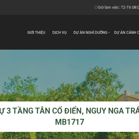
Giờ làm việc: T2-T6 08:0
GIỚI THIỆU
DỊCH VỤ
DỰ ÁN NGHỈ DƯỠNG
DỰ ÁN CẢNH 
Ự 3 TẦNG TÂN CỔ ĐIỂN, NGUY NGA TR
MB1717