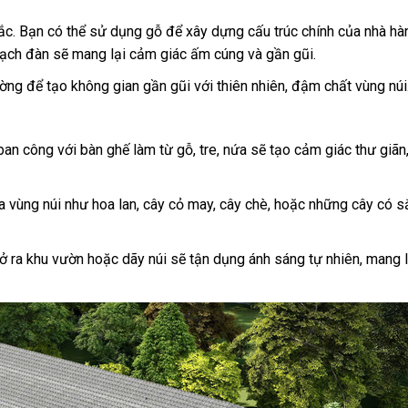
Bắc. Bạn có thể sử dụng gỗ để xây dựng cấu trúc chính của nhà h
 bạch đàn sẽ mang lại cảm giác ấm cúng và gần gũi.
ường để tạo không gian gần gũi với thiên nhiên, đậm chất vùng núi
ban công với bàn ghế làm từ gỗ, tre, nứa sẽ tạo cảm giác thư giãn
a vùng núi như hoa lan, cây cỏ may, cây chè, hoặc những cây có 
mở ra khu vườn hoặc dãy núi sẽ tận dụng ánh sáng tự nhiên, mang 