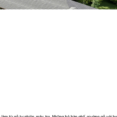
làm từ gỗ tự nhiên, mây, tre. Những bộ bàn ghế, giường gỗ với họ