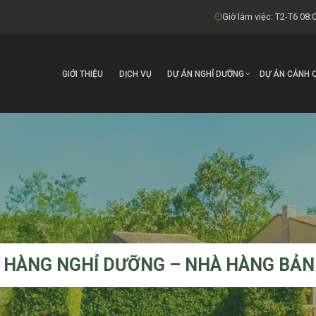
Giờ làm việc: T2-T6 08:0
GIỚI THIỆU
DỊCH VỤ
DỰ ÁN NGHỈ DƯỠNG
DỰ ÁN CẢNH 
 HÀNG NGHỈ DƯỠNG – NHÀ HÀNG BẢN