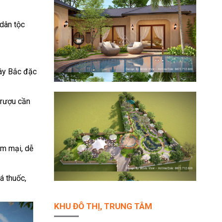
 dân tộc
Tây Bắc đặc
 rượu cần
ềm mại, dễ
á thuốc,
KHU ĐÔ THỊ, TRUNG TÂM