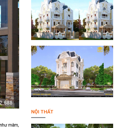
NỘI THẤT
c như mâm,