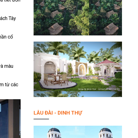
cách Tây
hần cổ
và màu
am từ các
LÂU ĐÀI - DINH THỰ