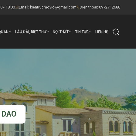
0 - 18:00
Email:
kientrucmovic@gmail.com
Điện thoại: 0972712688
QUAN
LÂU ĐÀI, BIỆT THỰ
NỘI THẤT
TIN TỨC
LIÊN HỆ
 DAO