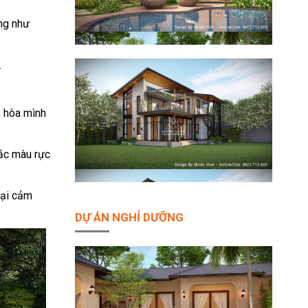
àng như
.
, hòa mình
sắc màu rực
lại cảm
DỰ ÁN NGHỈ DƯỠNG