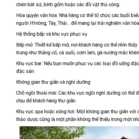
chén bát sứ, bình gốm hoặc các đồ vật thủ công.
Hòa quyện văn hóa: Nhà hàng có thể tổ chức các buổi biểu
người H’mông, Tày, Thái… để mang lại trải nghiệm văn hóa
Hệ thống bếp và khu vực phục vụ
Bếp mở: Thiết kế bếp mở, nơi khách hàng có thể nhìn thấ
trưng như thắng cố, cá suối, cơm lam, gà nướng mắc khén
Khu vực bar: Nếu bạn muốn phục vụ các loại đồ uống đặc t
đặc sản.
Không gian thư giãn và nghỉ dưỡng
Chỗ ngồi thoải mái: Các khu vực ngồi nghỉ dưỡng có thể 
chịu để khách hàng thư giãn.
Khu vực spa hoặc xông hơi: Một không gian thư giãn với c
thảo dược cũng là một phần không thể thiếu trong một nh