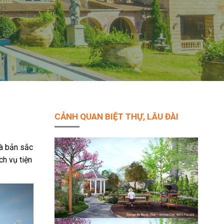
CẢNH QUAN BIỆT THỰ, LÂU ĐÀI
đà bản sắc
ch vụ tiện