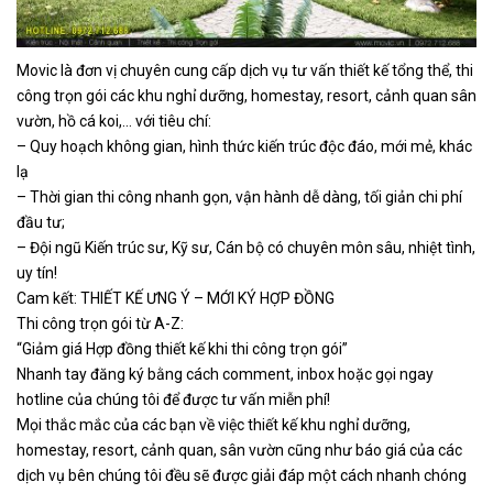
Movic là đơn vị chuyên cung cấp dịch vụ tư vấn thiết kế tổng thể, thi
công trọn gói các khu nghỉ dưỡng, homestay, resort, cảnh quan sân
vườn, hồ cá koi,… với tiêu chí:
– Quy hoạch không gian, hình thức kiến trúc độc đáo, mới mẻ, khác
lạ
– Thời gian thi công nhanh gọn, vận hành dễ dàng, tối giản chi phí
đầu tư;
– Đội ngũ Kiến trúc sư, Kỹ sư, Cán bộ có chuyên môn sâu, nhiệt tình,
uy tín!
Cam kết: THIẾT KẾ ƯNG Ý – MỚI KÝ HỢP ĐỒNG
Thi công trọn gói từ A-Z:
“Giảm giá Hợp đồng thiết kế khi thi công trọn gói”
Nhanh tay đăng ký bằng cách comment, inbox hoặc gọi ngay
hotline của chúng tôi để được tư vấn miễn phí!
Mọi thắc mắc của các bạn về việc thiết kế khu nghỉ dưỡng,
homestay, resort, cảnh quan, sân vườn cũng như báo giá của các
dịch vụ bên chúng tôi đều sẽ được giải đáp một cách nhanh chóng