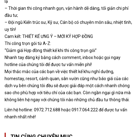
lạ
– Thời gian thi công nhanh gọn, vận hành dễ dàng, tối giản chi phí
đầu tư;
– Đội ngũ Kiến trúc sư, Kỹ sư, Cán bộ có chuyên môn sâu, nhiệt tình,
uy tín!
Cam kết: THIẾT KẾ ƯNG Ý – MỚI KÝ HỢP ĐỒNG
Thi công trọn gói từ A-Z:
“Giảm giá Hợp đồng thiết kế khi thi công trọn gói”
Nhanh tay đăng ký bằng cách comment, inbox hoặc gọi ngay
hotline của chúng tôi để được tư vấn miễn phí!
Mọi thắc mắc của các bạn về việc thiết kế khu nghỉ dưỡng,
homestay, resort, cảnh quan, sân vườn cũng như báo giá của các
dịch vụ bên chúng tôi đều sẽ được giải đáp một cách nhanh chóng
sao cho phù hợp với tiêu chí của các bạn. Còn ngần ngại gì nữa mà
không liên hệ ngay với chúng tôi nào những chủ đầu tư thông thái.
Liên hệ hotline: 0972.712.688 hoặc 0917.064.222 để được tư vấn
nhanh nhất nhé!
TIN CÙNG CHUYÊN MỤC