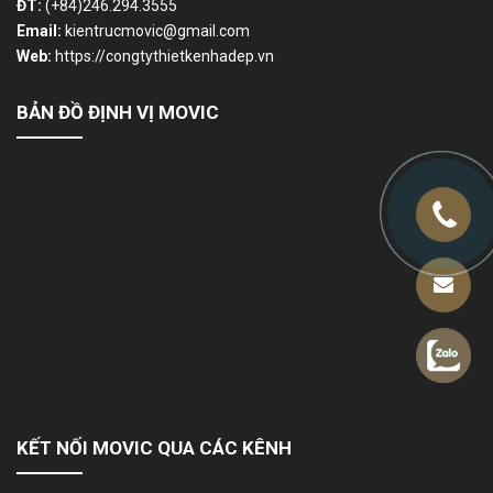
ĐT:
(+84)246.294.3555
Email:
kientrucmovic@gmail.com
Web:
https://congtythietkenhadep.vn
BẢN ĐỒ ĐỊNH VỊ MOVIC
KẾT NỐI MOVIC QUA CÁC KÊNH