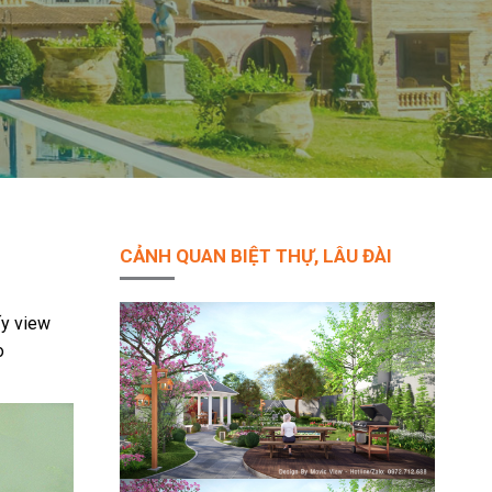
CẢNH QUAN BIỆT THỰ, LÂU ĐÀI
ấy view
o