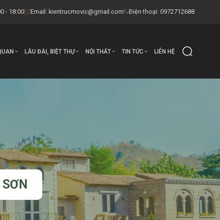
0 - 18:00
Email:
kientrucmovic@gmail.com
Điện thoại: 0972712688
QUAN
LÂU ĐÀI, BIỆT THỰ
NỘI THẤT
TIN TỨC
LIÊN HỆ
 SƠN