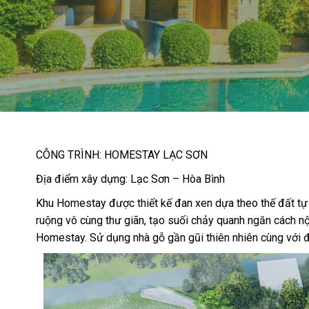
CÔNG TRÌNH: HOMESTAY LẠC SƠN
Địa điểm xây dựng: Lạc Sơn – Hòa Bình
Khu Homestay được thiết kế đan xen dựa theo thế đất tự n
ruộng vô cùng thư giãn, tạo suối chảy quanh ngăn cách n
Homestay. Sử dụng nhà gỗ gần gũi thiên nhiên cùng với đá