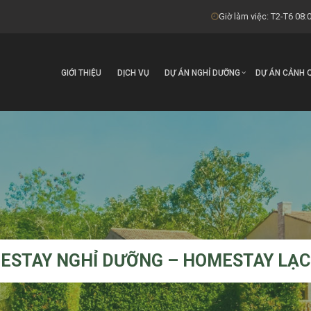
Giờ làm việc: T2-T6 08:0
GIỚI THIỆU
DỊCH VỤ
DỰ ÁN NGHỈ DƯỠNG
DỰ ÁN CẢNH 
ESTAY NGHỈ DƯỠNG – HOMESTAY LẠC