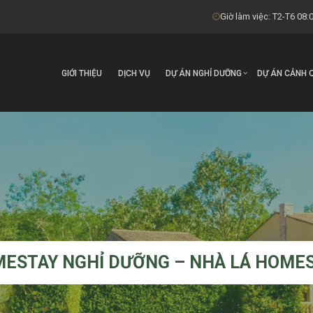
Giờ làm việc: T2-T6 08:0
GIỚI THIỆU
DỊCH VỤ
DỰ ÁN NGHỈ DƯỠNG
DỰ ÁN CẢNH 
ESTAY NGHỈ DƯỠNG – NHÀ LÁ HOME