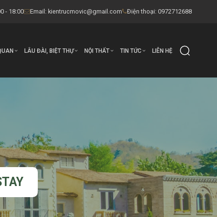
0 - 18:00
Email:
kientrucmovic@gmail.com
Điện thoại: 0972712688
QUAN
LÂU ĐÀI, BIỆT THỰ
NỘI THẤT
TIN TỨC
LIÊN HỆ
STAY