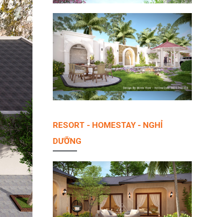
RESORT - HOMESTAY - NGHỈ
DƯỠNG