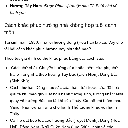
Hướng Tây Nam:
Được Phục vị (thuộc sao Tả Phù) chủ về
bình yên
Cách khắc phục hướng nhà không hợp tuổi canh
thân
Tôi sinh năm 1980, nhà tôi hướng đông (Họa hại) là xấu. Vậy cho
tôi hỏi cách khắc phục hướng này như thế nào?
Theo tôi, gia đình có thể khắc phục bắng các cách sau:
Cách thứ nhất: Chuyển hướng cửa hoặc thêm cửa phụ thứ
hai ở trong nhà theo hướng Tây Bắc (Diên Niên); Đông Bắc
(Sinh Khí);
Cách thứ hai: Dùng màu sắc của thảm trải trước cửa để hoá
giải tà khí theo quy luật ngũ hành tương sinh, tương khắc: Nhà
quay về hướng Bắc, có tà khí của Thủy. Có thể trải thảm màu
Vàng, Nâu tượng trưng cho hành Thổ tương khắc với hành
Thủy.
Có thể đặt bếp tọa các hướng Bắc (Tuyệt Mệnh); Đông (Hoạ
Hại); Đông Nam (Ngũ Quỷ); Nam (Lục Sát); , nhìn về các