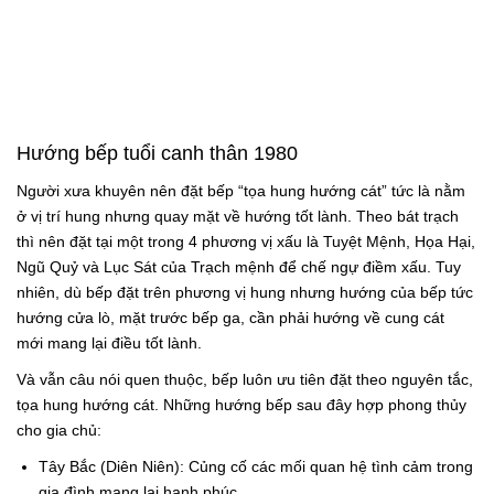
Hướng bếp tuổi canh thân 1980
Người xưa khuyên nên đặt bếp “tọa hung hướng cát” tức là nằm
ở vị trí hung nhưng quay mặt về hướng tốt lành. Theo bát trạch
thì nên đặt tại một trong 4 phương vị xấu là Tuyệt Mệnh, Họa Hại,
Ngũ Quỷ và Lục Sát của Trạch mệnh để chế ngự điềm xấu. Tuy
nhiên, dù bếp đặt trên phương vị hung nhưng hướng của bếp tức
hướng cửa lò, mặt trước bếp ga, cần phải hướng về cung cát
mới mang lại điều tốt lành.
Và vẫn câu nói quen thuộc, bếp luôn ưu tiên đặt theo nguyên tắc,
tọa hung hướng cát. Những hướng bếp sau đây hợp phong thủy
cho gia chủ:
Tây Bắc (Diên Niên): Củng cố các mối quan hệ tình cảm trong
gia đình mang lại hạnh phúc.