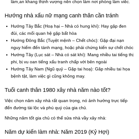
làm,an khang thịnh vượng nên chọn làm nơi phòng làm viêc.
Hướng nhà xấu nữ mạng canh thân cần tránh
Hướng Tây Bắc (Hoạ hại – Nhà có hung khí): Hay gặp đen
đủi, các mối quan hệ gặp bất hòa
Hướng Đông Bắc (Tuyệt mệnh – Chết chóc): Gặp đại nạn
nguy hiểm đến tánh mạng, hoặc phải chứng kiến sự chết chóc
Hướng Tây (Lục sát – Nhà có sát khí): Mang nhiều tai tiếng thị
phi, bị vu oan tiếng xấu tranh chấp với bên ngoài
Hướng Tây Nam (Ngũ quỷ – Gặp tai hoạ): Găp nhiều tai họa
bệnh tật, làm việc gì cũng không may.
Tuổi canh thân 1980 xây nhà năm nào tốt?
Việc chọn năm xây nhà rất quan trọng, nó ảnh hưởng trực tiếp
đến đường tài lộc và phú quý của gia chủ.
Những năm tốt gia chủ có thể sửa nhà vầy xây nhà:
Năm dự kiến làm nhà: Năm 2019 (Kỷ Hợi)