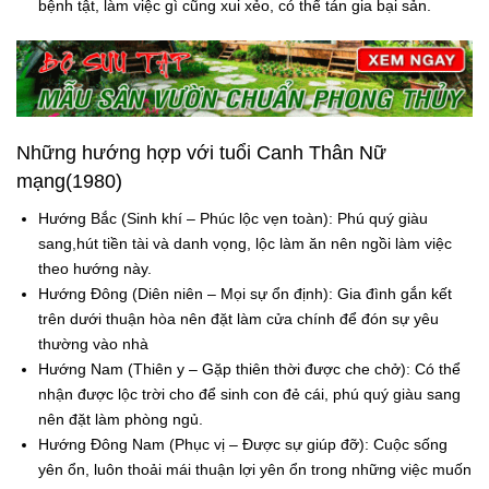
bệnh tật, làm việc gì cũng xui xẻo, có thể tán gia bại sản.
Những hướng hợp với tuổi Canh Thân Nữ
mạng(1980)
Hướng Bắc (Sinh khí – Phúc lộc vẹn toàn): Phú quý giàu
sang,hút tiền tài và danh vọng, lộc làm ăn nên ngồi làm việc
theo hướng này.
Hướng Đông (Diên niên – Mọi sự ổn định): Gia đình gắn kết
trên dưới thuận hòa nên đặt làm cửa chính để đón sự yêu
thường vào nhà
Hướng Nam (Thiên y – Gặp thiên thời được che chở): Có thể
nhận được lộc trời cho để sinh con đẻ cái, phú quý giàu sang
nên đặt làm phòng ngủ.
Hướng Đông Nam (Phục vị – Được sự giúp đỡ): Cuộc sống
yên ổn, luôn thoải mái thuận lợi yên ổn trong những việc muốn