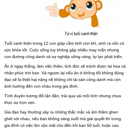
Tử vi tuổi canh thân
Tuổi canh thân trong 12 con giáp cầm tinh con khỉ, sinh ra vốn có
sức khỏe tốt. Cuộc sống tuy không gặp nhiều may mắn nhưng
con đường công danh và sự nghiệp vững vàng, tự lực phát triển.
Ăn ở ngay thẳng, làm việc thiện, tích đức sẽ tránh được tai họa và
nhận phúc trời ban. Và ngược lại nếu ăn ở không tốt không đúng
đạo sẽ bị thiệt hại nặng nề không chỉ tài sản công danh mà còn
ảnh hưởng đến con cháu trong gia đình.
Tình duyên tương đối lận đận, trải qua vài mối tình nhưng chưa
thực sự trọn vẹn.
Gia đạo hay thường xảy ra những thắc mắc và âm thầm ghen
ghét với nhau, nếu bạn không sáng suốt mà giải quyết thì trong
gia đình có việc lộn xộn mãi cho đến khi bạn 50 tuổi, hoặc cao