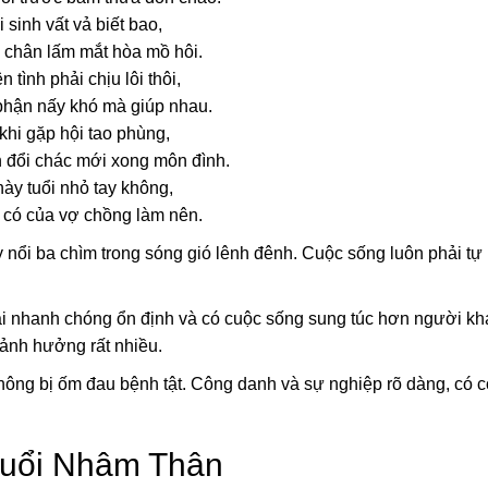
i sinh vất vả biết bao,
 chân lấm mắt hòa mồ hôi.
 tình phải chịu lôi thôi,
hận nấy khó mà giúp nhau.
khi gặp hội tao phùng,
 đổi chác mới xong môn đình.
này tuổi nhỏ tay không,
 có của vợ chồng làm nên.
nổi ba chìm trong sóng gió lênh đênh. Cuộc sống luôn phải tự 
 lại nhanh chóng ổn định và có cuộc sống sung túc hơn người k
ị ảnh hưởng rất nhiều.
hông bị ốm đau bệnh tật. Công danh và sự nghiệp rõ dàng, có c
tuổi Nhâm Thân