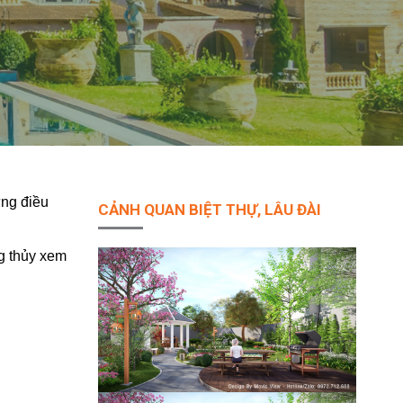
ững điều
CẢNH QUAN BIỆT THỰ, LÂU ĐÀI
g thủy xem