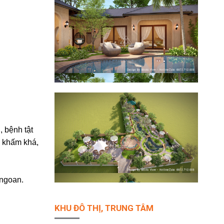
 bệnh tật
 khấm khá,
 ngoan.
KHU ĐÔ THỊ, TRUNG TÂM