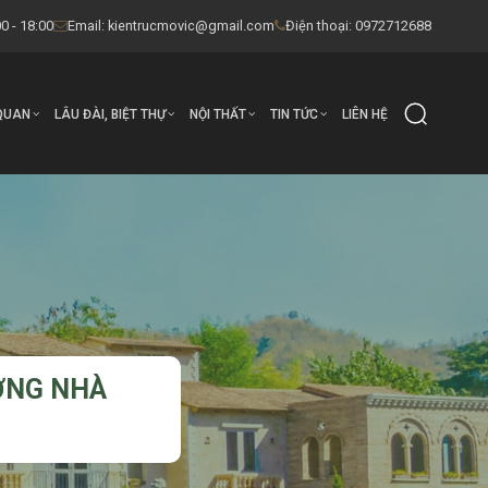
0 - 18:00
Email:
kientrucmovic@gmail.com
Điện thoại: 0972712688
QUAN
LÂU ĐÀI, BIỆT THỰ
NỘI THẤT
TIN TỨC
LIÊN HỆ
ỚNG NHÀ