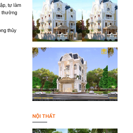
ập, tự làm
, thường
ong thủy
NỘI THẤT