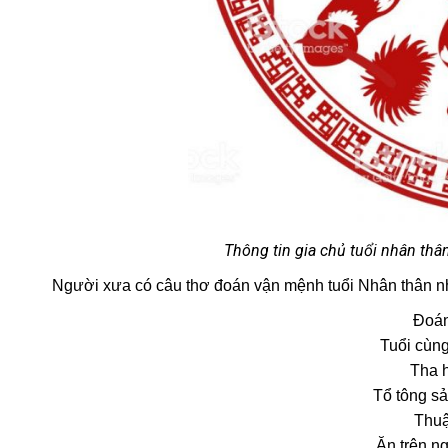
Thông tin gia chủ tuổi nhân thân 
Người xưa có câu thơ đoán vận mệnh tuổi Nhân thân n
Đoán
Tuổi cùng
Tha h
Tổ tông sả
Thuậ
Ăn trên n