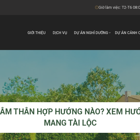
Giờ làm việc: T2-T6 08:0
GIỚI THIỆU
DỊCH VỤ
DỰ ÁN NGHỈ DƯỠNG
DỰ ÁN CẢNH 
HÂM THÂN HỢP HƯỚNG NÀO? XEM HƯ
MANG TÀI LỘC