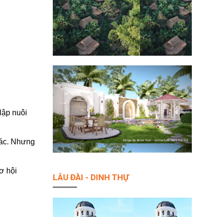
lập nuôi
hác. Nhưng
ơ hội
LÂU ĐÀI - DINH THỰ