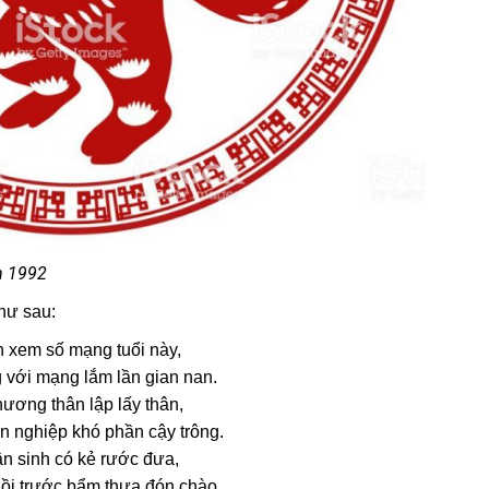
1992
hư sau:
 xem số mạng tuổi này,
 với mạng lắm lần gian nan.
ương thân lập lấy thân,
n nghiệp khó phần cậy trông.
n sinh có kẻ rước đưa,
gồi trước bẩm thưa đón chào.