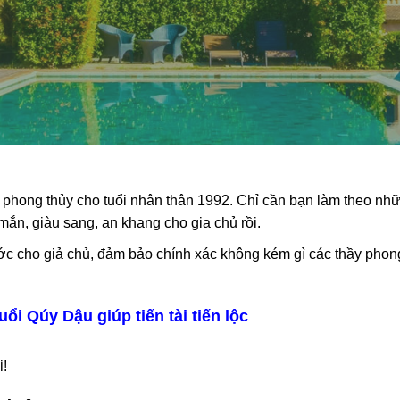
p phong thủy cho tuổi nhân thân 1992. Chỉ cần bạn làm theo nh
ắn, giàu sang, an khang cho gia chủ rồi.
ớc cho giả chủ, đảm bảo chính xác không kém gì các thầy phon
i Qúy Dậu giúp tiến tài tiến lộc
i!