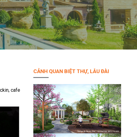
CẢNH QUAN BIỆT THỰ, LÂU ĐÀI
ckin, cafe