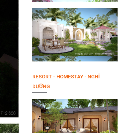
RESORT - HOMESTAY - NGHỈ
DƯỠNG