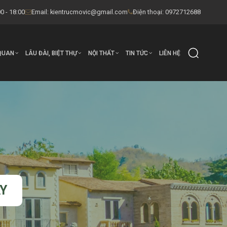
0 - 18:00
Email:
kientrucmovic@gmail.com
Điện thoại: 0972712688
QUAN
LÂU ĐÀI, BIỆT THỰ
NỘI THẤT
TIN TỨC
LIÊN HỆ
Y