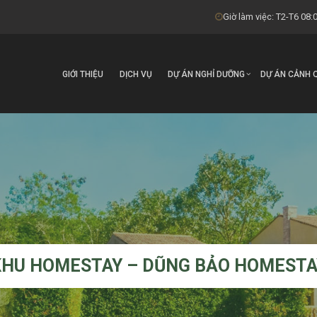
Giờ làm việc: T2-T6 08:0
GIỚI THIỆU
DỊCH VỤ
DỰ ÁN NGHỈ DƯỠNG
DỰ ÁN CẢNH 
KHU HOMESTAY – DŨNG BẢO HOMESTA