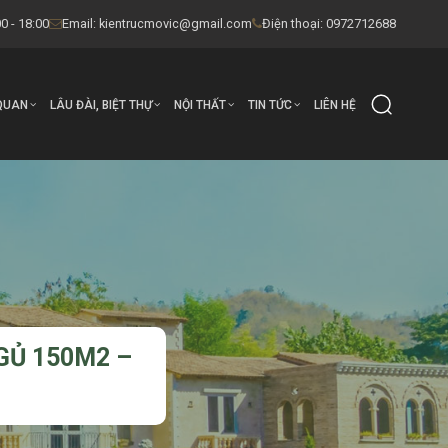
0 - 18:00
Email:
kientrucmovic@gmail.com
Điện thoại: 0972712688
QUAN
LÂU ĐÀI, BIỆT THỰ
NỘI THẤT
TIN TỨC
LIÊN HỆ
GỦ 150M2 –