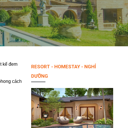
ết kế đem
RESORT - HOMESTAY - NGHỈ
DƯỠNG
 phong cách