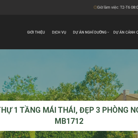
Giờ làm việc: T2-T6 08:0
GIỚI THIỆU
DỊCH VỤ
DỰ ÁN NGHỈ DƯỠNG
DỰ ÁN CẢNH 
THỰ 1 TẦNG MÁI THÁI, ĐẸP 3 PHÒNG N
MB1712