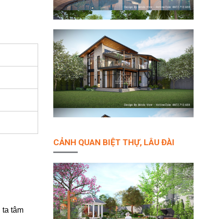
CẢNH QUAN BIỆT THỰ, LÂU ĐÀI
 ta tâm