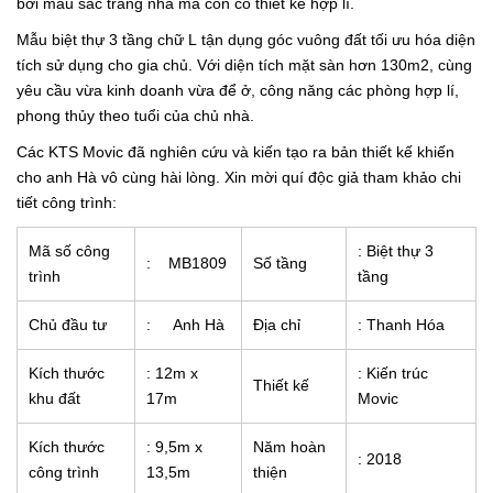
bởi màu sắc trang nhã mà còn có thiết kế hợp lí.
Mẫu biệt thự 3 tầng chữ L tận dụng góc vuông đất tối ưu hóa diện
tích sử dụng cho gia chủ. Với diện tích mặt sàn hơn 130m2, cùng
yêu cầu vừa kinh doanh vừa để ở, công năng các phòng hợp lí,
phong thủy theo tuổi của chủ nhà.
Các KTS Movic đã nghiên cứu và kiến tạo ra bản thiết kế khiến
cho anh Hà vô cùng hài lòng. Xin mời quí độc giả tham khảo chi
tiết công trình:
Mã số công
: Biệt thự 3
: MB1809
Số tầng
trình
tầng
Chủ đầu tư
: Anh Hà
Địa chỉ
: Thanh Hóa
Kích thước
: 12m x
: Kiến trúc
Thiết kế
khu đất
17m
Movic
Kích thước
: 9,5m x
Năm hoàn
: 2018
công trình
13,5m
thiện