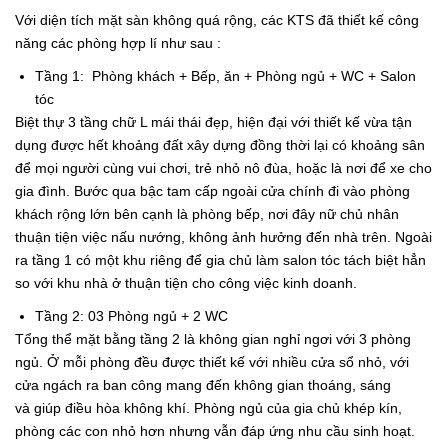
Với diện tích mặt sàn không quá rộng, các KTS đã thiết kế công
năng các phòng hợp lí như sau :
Tầng 1: Phòng khách + Bếp, ăn + Phòng ngủ + WC + Salon
tóc
Biệt thự 3 tầng chữ L mái thái đẹp, hiện đại với thiết kế vừa tận
dụng được hết khoảng đất xây dựng đồng thời lại có khoảng sân
để mọi người cùng vui chơi, trẻ nhỏ nô đùa, hoặc là nơi để xe cho
gia đình. Bước qua bậc tam cấp ngoài cửa chính đi vào phòng
khách rộng lớn bên cạnh là phòng bếp, nơi đây nữ chủ nhân
thuận tiện việc nấu nướng, không ảnh hưởng đến nhà trên. Ngoài
ra tầng 1 có một khu riêng để gia chủ làm salon tóc tách biệt hẳn
so với khu nhà ở thuận tiện cho công việc kinh doanh.
Tầng 2: 03 Phòng ngủ + 2 WC
Tổng thể mặt bằng tầng 2 là không gian nghỉ ngơi với 3 phòng
ngủ. Ở mỗi phòng đều được thiết kế với nhiều cửa sổ nhỏ, với
cửa ngách ra ban công mang đến không gian thoáng, sáng
và giúp điều hòa không khí. Phòng ngủ của gia chủ khép kín,
phòng các con nhỏ hơn nhưng vẫn đáp ứng nhu cầu sinh hoạt.