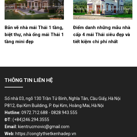
Bản vẽ nhà mái Thái 1 tầng,
Điểm danh những mẫu nhà
biệt thự, nhà ống mái Thái 1
cấp 4 mái Thái siêu đẹp và
tầng mini đẹp
tiết kiệm chi phí nhất
THÔNG TIN LIÊN HỆ
Số nhà 03, ngõ 130 Trần Tử Bình, Nghĩa Tân, Cầu Giấy, Hà Nội
P812, Đại Kim Building, P. Đại Kim, Hoàng Mai, Hà Nội
Hotline:
0972.712.688 - 0828.943.555
ĐT:
(+84)246.294.3555
Email:
kientrucmovic@gmail.com
Web:
https://congtythietkenhadep.vn