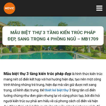
MẪU BIỆT THỰ 3 TẦNG KIẾN TRÚC PHÁP
ĐẸP, SANG TRỌNG 4 PHÒNG NGỦ – MB1709
Mẫu biệt thự 3 tầng kiến trúc pháp đẹp
là hình thức kiến trúc
mang nét cổ điển kết hợp với hơi hướng hiện đại, tạo nên một công
trình không những trẻ trung, hiện đại mà vẫn giữ được nét sang
trọng, cổ kính đặc trưng. Để
thiết kế biệt thự
3 tầng tân cổ điển
tưởng chừng như đơn giản nhưng lại vô cùng phức tạp, bởi đòi hỏi
người kiến trúc sư phải am hiểu về cả phong cách cổ điển và hiện