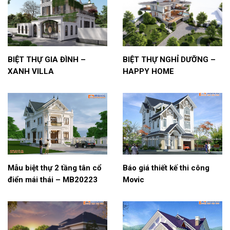
BIỆT THỰ GIA ĐÌNH –
BIỆT THỰ NGHỈ DƯỠNG –
XANH VILLA
HAPPY HOME
Mẫu biệt thự 2 tầng tân cổ
Báo giá thiết kế thi công
điển mái thái – MB20223
Movic