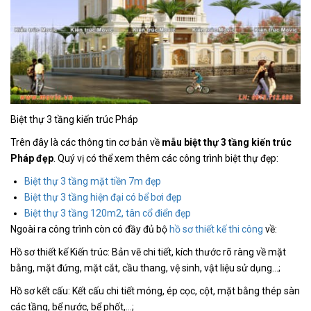
Biệt thự 3 tầng kiến trúc Pháp
Trên đây là các thông tin cơ bản về
mẫu biệt thự 3 tầng kiến trúc
Pháp đẹp
. Quý vị có thể xem thêm các công trình biệt thự đẹp:
Biệt thự 3 tầng mặt tiền 7m đẹp
Biệt thự 3 tầng hiện đại có bể bơi đẹp
Biệt thự 3 tầng 120m2, tân cổ điển đẹp
Ngoài ra công trình còn có đầy đủ bộ
hồ sơ thiết kế thi công
về:
Hồ sơ thiết kế Kiến trúc: Bản vẽ chi tiết, kích thước rõ ràng về mặt
bằng, mặt đứng, mặt cắt, cầu thang, vệ sinh, vật liệu sử dụng…;
Hồ sơ kết cấu: Kết cấu chi tiết móng, ép cọc, cột, mặt bằng thép sàn
các tầng, bể nước, bể phốt,…;