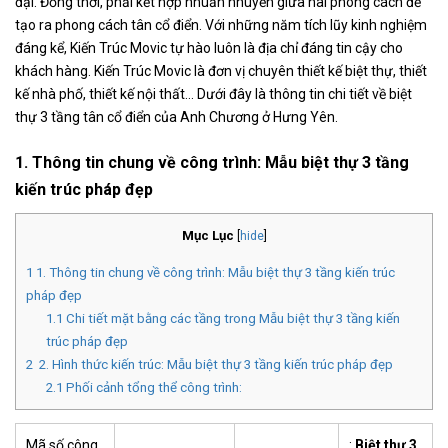
đại. Đồng thời, phải kết hợp nhuần nhuyễn giữa hai phong cách để
tạo ra phong cách tân cổ điển. Với những năm tích lũy kinh nghiệm
đáng kể, Kiến Trúc Movic tự hào luôn là địa chỉ đáng tin cậy cho
khách hàng. Kiến Trúc Movic là đơn vị chuyên thiết kế biệt thự, thiết
kế nhà phố, thiết kế nội thất… Dưới đây là thông tin chi tiết về biệt
thự 3 tầng tân cổ điển của Anh Chương ở Hưng Yên.
1. Thông tin chung về công trình: Mẫu biệt thự 3 tầng
kiến trúc pháp đẹp
Mục Lục
[
hide
]
1
1. Thông tin chung về công trình: Mẫu biệt thự 3 tầng kiến trúc
pháp đẹp
1.1
Chi tiết mặt bằng các tầng trong Mẫu biệt thự 3 tầng kiến
trúc pháp đẹp
2
2. Hình thức kiến trúc: Mẫu biệt thự 3 tầng kiến trúc pháp đẹp
2.1
Phối cảnh tổng thể công trình:
Mã số công
:
Biệt thự 3