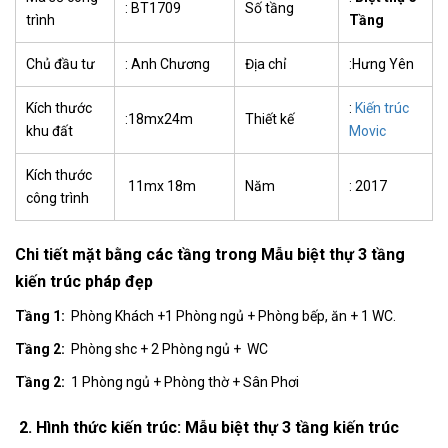
: BT1709
Số tầng
trình
Tầng
Chủ đầu tư
: Anh Chương
Địa chỉ
:Hưng Yên
Kích thước
:
Kiến trúc
:18mx24m
Thiết kế
khu đất
Movic
Kích thước
11mx 18m
Năm
: 2017
công trình
Chi tiết mặt bằng các tầng trong
Mẫu biệt thự 3 tầng
kiến trúc pháp đẹp
Tầng 1:
Phòng Khách +1 Phòng ngủ + Phòng bếp, ăn + 1 WC.
Tầng 2:
Phòng shc + 2 Phòng ngủ + WC
Tầng 2:
1 Phòng ngủ + Phòng thờ + Sân Phơi
2. Hình thức kiến trúc:
Mẫu biệt thự 3 tầng kiến trúc