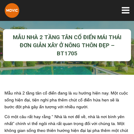
MẪU NHÀ 2 TẦNG TÂN CỔ ĐIỂN MÁI THÁI
ĐƠN GIẢN XÂY Ở NÔNG THÔN ĐẸP –
BT1705
Mẫu nhà 2 tầng tân cổ điển
đang là xu hướng hiện nay. Một cuộc
sống hiện đại, tiện nghi pha thêm chút cổ điển hứa hẹn sẽ là
bước đột phá gây ấn tượng với nhiều người.
Có một câu rất hay rằng “ Nhà là nơi để về, nhà là nơi bình yên
nhất” chính vì thế ngôi nhà rất quan trọng đối với chúng ta. Một
không gian sống theo thiên hướng hiện đại lại pha thêm một chút