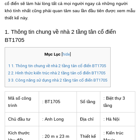
cổ điển sẽ làm hài lòng tất cả mọi người ngay cả những người
khó tính nhất cũng phải quan tâm sau lần đầu tiên được xem mẫu
thiết kế này.
1. Thông tin chung về nhà 2 tầng tân cổ điển
BT1705
Mục Lục
[
hide
]
1
1. Thông tin chung về nhà 2 tầng tân cổ điển BT1705
2
2. Hình thức kiến trúc nhà 2 tầng tân cổ điển BT1705
3
3. Công năng sử dụng nhà 2 tầng tân cổ điển BT1705
Mã số công
: Biệt thự 3
: BT1705
Số tầng
trình
tầng
Chủ đầu tư
: Anh Long
Địa chỉ
: Hà Nội
Kích thước
: Kiến trúc
: 20 m x 23 m
Thiết kế