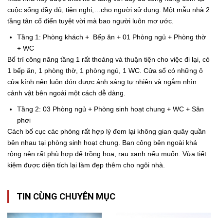
cuộc sống đầy đủ,
tiện nghi,…cho người sử dụng. Một
mẫu nhà 2
tầng tân cổ điển
tuyệt vời mà bao người luôn mơ ước.
Tầng 1: Phòng khách + Bếp ăn + 01 Phòng ngủ + Phòng thờ
+ WC
Bố trí công năng tầng 1 rất thoáng và thuận tiện cho việc đi lại, có
1 bếp ăn, 1 phòng thờ, 1 phòng ngủ, 1 WC. Cửa sổ có những ô
cửa kính nên luôn đón được ánh sáng tự nhiên và ngắm nhìn
cảnh vật bên ngoài một cách dễ dàng.
Tầng 2: 03 Phòng ngủ + Phòng sinh hoạt chung + WC + Sân
phơi
Cách bố
cục các phòng rất hợp lý đem lại không gian quây quần
bên nhau tại phòng sinh hoạt chung. Ban công bên ngoài khá
rộng nên rất phù hợp để trồng hoa, rau xanh nếu muốn. Vừa tiết
kiệm được diện tích lại làm đẹp thêm cho ngôi nhà.
TIN CÙNG CHUYÊN MỤC