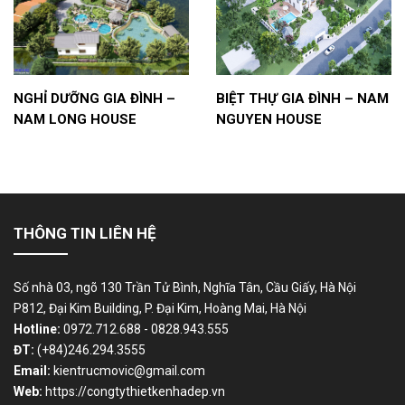
NGHỈ DƯỠNG GIA ĐÌNH –
BIỆT THỰ GIA ĐÌNH – NAM
NAM LONG HOUSE
NGUYEN HOUSE
THÔNG TIN LIÊN HỆ
Số nhà 03, ngõ 130 Trần Tử Bình, Nghĩa Tân, Cầu Giấy, Hà Nội
P812, Đại Kim Building, P. Đại Kim, Hoàng Mai, Hà Nội
Hotline:
0972.712.688 - 0828.943.555
ĐT:
(+84)246.294.3555
Email:
kientrucmovic@gmail.com
Web:
https://congtythietkenhadep.vn