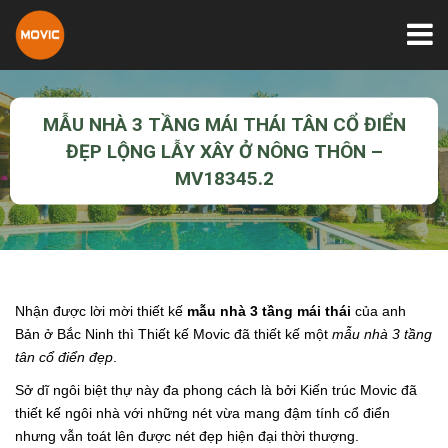
MẪU NHÀ 3 TẦNG MÁI THÁI TÂN CỔ ĐIỂN
ĐẸP LỘNG LẪY XÂY Ở NÔNG THÔN –
MV18345.2
Nhận được lời mời thiết kế
mẫu nhà 3 tầng mái thái
của anh
Bản ở Bắc Ninh thì Thiết kế Movic đã thiết kế một
mẫu nhà 3 tầng
tân cổ điển đẹp
.
Sở dĩ ngôi biệt thự này đa phong cách là bởi Kiến trúc Movic đã
thiết kế ngôi nhà với những nét vừa mang đậm tính cổ điển
nhưng vẫn toát lên được nét đẹp hiện đại thời thượng.