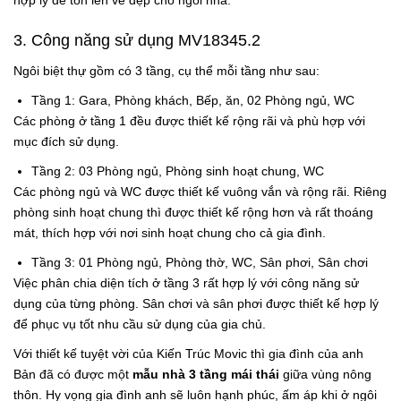
hợp lý để tôn lên vẻ đẹp cho ngôi nhà.
3. Công năng sử dụng MV18345.2
Ngôi biệt thự gồm có 3 tầng, cụ thể mỗi tầng như sau:
Tầng 1: Gara, Phòng khách, Bếp, ăn, 02 Phòng ngủ, WC
Các phòng ở tầng 1 đều được thiết kế rộng rãi và phù hợp với
mục đích sử dụng.
Tầng 2: 03 Phòng ngủ, Phòng sinh hoạt chung, WC
Các phòng ngủ và WC được thiết kế vuông vắn và rộng rãi. Riêng
phòng sinh hoạt chung thì được thiết kế rộng hơn và rất thoáng
mát, thích hợp với nơi sinh hoạt chung cho cả gia đình.
Tầng 3: 01 Phòng ngủ, Phòng thờ, WC, Sân phơi, Sân chơi
Việc phân chia diện tích ở tầng 3 rất hợp lý với công năng sử
dụng của từng phòng. Sân chơi và sân phơi được thiết kế hợp lý
để phục vụ tốt nhu cầu sử dụng của gia chủ.
Với thiết kế tuyệt vời của Kiến Trúc Movic thì gia đình của anh
Bản đã có được một
mẫu nhà 3 tầng mái thái
giữa vùng nông
thôn. Hy vọng gia đình anh sẽ luôn hạnh phúc, ấm áp khi ở ngôi