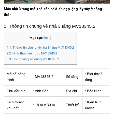
Mẫu nhà 3 tầng mái thái tân cổ điển đẹp lộng lẫy xây ở nông
thôn
1. Thông tin chung về nhà 3 tầng MV18345.2
Mục Lục
[
hide
]
1
1. Thông tin chung về nhà 3 tầng MV18345.2
2
2. Hình thức kiến trúc MV18345.2
3
3. Công năng sử dụng MV18345.2
Mã số công
: Biệt thự 3
: MV18345.2
Số tầng
trình
tầng
Chủ đầu tư
: Anh Bản
Địa chỉ
: Bắc Ninh
Kích thước
: Kiến trúc
: 18 m x 30 m
Thiết kế
khu đất
Movic