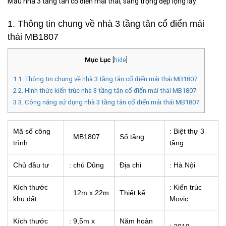
Mẫu nhà 3 tầng tân cổ điển mái thái, sang trọng đẹp lộng lẫy
1. Thông tin chung về nhà 3 tầng tân cổ điển mái
thái MB1807
Mục Lục
[
hide
]
1
1. Thông tin chung về nhà 3 tầng tân cổ điển mái thái MB1807
2
2. Hình thức kiến trúc nhà 3 tầng tân cổ điển mái thái MB1807
3
3. Công năng sử dụng nhà 3 tầng tân cổ điển mái thái MB1807
Mã số công
: Biệt thự 3
: MB1807
Số tầng
trình
tầng
Chủ đầu tư
: chú Dũng
Địa chỉ
: Hà Nội
Kích thước
: Kiến trúc
: 12m x 22m
Thiết kế
khu đất
Movic
Kích thước
: 9,5m x
Năm hoàn