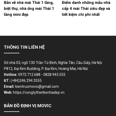
Bản vẽ nhà mái Thái 1 tầng,
Điểm danh những mẫu nhà
biệt thự, nhà ống mái Thái 1
cấp 4 mái Thái siêu đẹp và
tầng mini đẹp
tiết kiệm chi phí nhất
THÔNG TIN LIÊN HỆ
Số nhà 03, ngõ 130 Trần Tử Bình, Nghĩa Tân, Cầu Giấy, Hà Nội
P812, Đại Kim Building, P. Đại Kim, Hoàng Mai, Hà Nội
Hotline:
0972.712.688 - 0828.943.555
ĐT:
(+84)246.294.3555
Email:
kientrucmovic@gmail.com
Web:
https://congtythietkenhadep.vn
BẢN ĐỒ ĐỊNH VỊ MOVIC