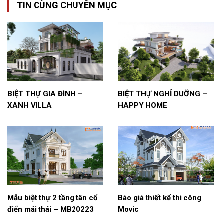
TIN CÙNG CHUYÊN MỤC
BIỆT THỰ GIA ĐÌNH –
BIỆT THỰ NGHỈ DƯỠNG –
XANH VILLA
HAPPY HOME
Mẫu biệt thự 2 tầng tân cổ
Báo giá thiết kế thi công
điển mái thái – MB20223
Movic