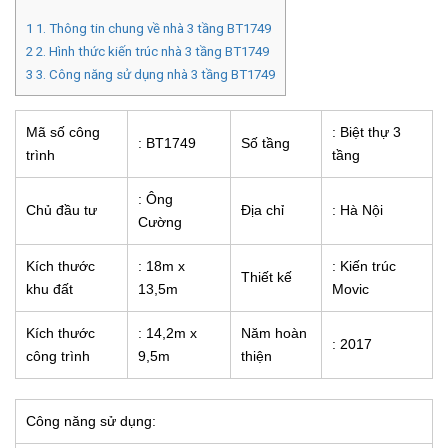
1
1. Thông tin chung về nhà 3 tầng BT1749
2
2. Hình thức kiến trúc nhà 3 tầng BT1749
3
3. Công năng sử dụng nhà 3 tầng BT1749
Mã số công
: Biệt thự 3
: BT1749
Số tầng
trình
tầng
: Ông
Chủ đầu tư
Địa chỉ
: Hà Nội
Cường
Kích thước
: 18m x
: Kiến trúc
Thiết kế
khu đất
13,5m
Movic
Kích thước
: 14,2m x
Năm hoàn
: 2017
công trình
9,5m
thiện
Công năng sử dụng: