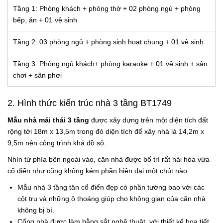
Tầng 1: Phòng khách + phòng thờ + 02 phòng ngủ + phòng
bếp, ăn + 01 vệ sinh
Tầng 2: 03 phòng ngủ + phòng sinh hoạt chung + 01 vệ sinh
Tầng 3: Phòng ngủ khách+ phòng karaoke + 01 vệ sinh + sân
chơi + sân phơi
2. Hình thức kiến trúc
nhà 3 tầng BT1749
Mẫu nhà mái thái 3 tầng
được xây dựng trên một diện tích đất
rộng tới 18m x 13,5m trong đó diện tích để xây nhà là 14,2m x
9,5m nên công trình khá đồ sộ.
Nhìn từ phía bên ngoài vào, căn nhà được bố trí rất hài hòa vừa
cổ điển như cũng không kém phần hiện đại một chút nào.
Mẫu nhà 3 tầng tân cổ điển đẹp
có phần tường bao với các
cột trụ và những ô thoáng giúp cho không gian của căn nhà
không bị bí.
Cổng nhà được làm bằng sắt nghệ thuật với thiết kế họa tiết