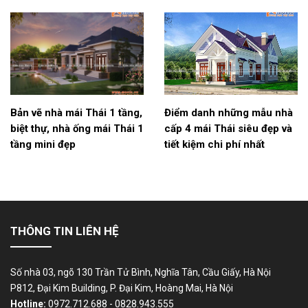
Bản vẽ nhà mái Thái 1 tầng,
Điểm danh những mẫu nhà
biệt thự, nhà ống mái Thái 1
cấp 4 mái Thái siêu đẹp và
tầng mini đẹp
tiết kiệm chi phí nhất
THÔNG TIN LIÊN HỆ
Số nhà 03, ngõ 130 Trần Tử Bình, Nghĩa Tân, Cầu Giấy, Hà Nội
P812, Đại Kim Building, P. Đại Kim, Hoàng Mai, Hà Nội
Hotline:
0972.712.688 - 0828.943.555