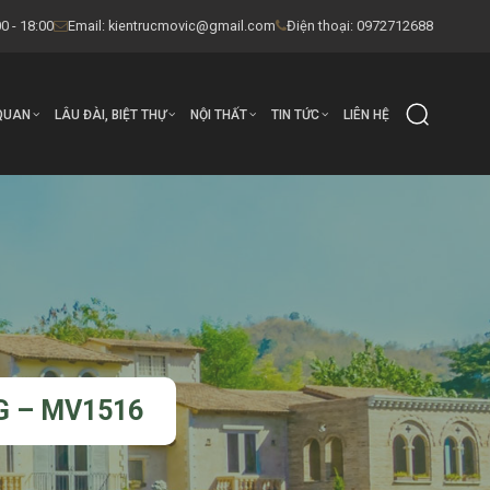
0 - 18:00
Email:
kientrucmovic@gmail.com
Điện thoại: 0972712688
QUAN
LÂU ĐÀI, BIỆT THỰ
NỘI THẤT
TIN TỨC
LIÊN HỆ
G – MV1516