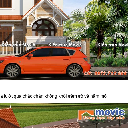
ừa lướt qua chắc chắn không khỏi trầm trồ và hâm mộ.