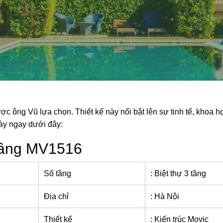
ợc ông Vũ lựa chọn. Thiết kế này nổi bật lên sự tinh tế, khoa họ
 này ngay dưới đây:
 tầng MV1516
Số tầng
: Biệt thự 3 tầng
Địa chỉ
: Hà Nội
Thiết kế
: Kiến trúc Movic