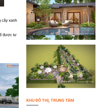
g cây xanh
ể được tư
KHU ĐÔ THỊ, TRUNG TÂM