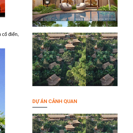
 cổ điển,
DỰ ÁN CẢNH QUAN