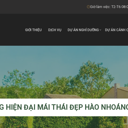
Giờ làm việc: T2-T6 08:0
GIỚI THIỆU
DỊCH VỤ
DỰ ÁN NGHỈ DƯỠNG
DỰ ÁN CẢNH 
G HIỆN ĐẠI MÁI THÁI ĐẸP HÀO NHOÁN