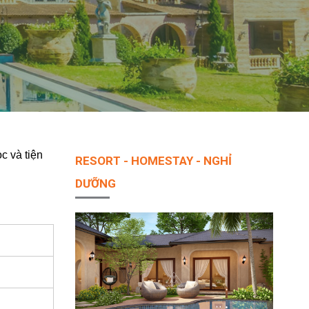
c và tiện
RESORT - HOMESTAY - NGHỈ
DƯỠNG