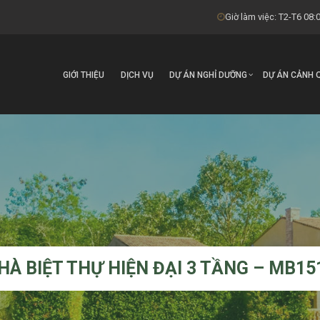
Giờ làm việc: T2-T6 08:0
GIỚI THIỆU
DỊCH VỤ
DỰ ÁN NGHỈ DƯỠNG
DỰ ÁN CẢNH 
HÀ BIỆT THỰ HIỆN ĐẠI 3 TẦNG – MB15