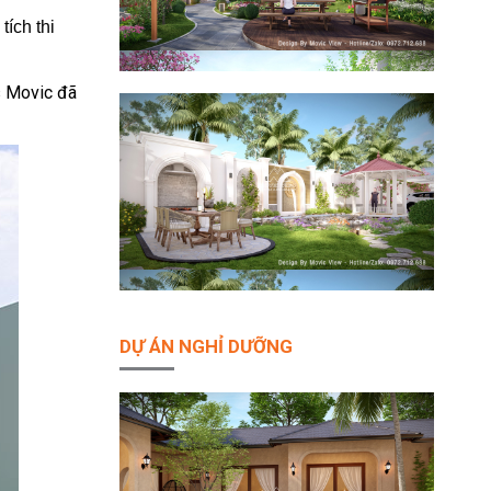
tích thi
s Movic đã
DỰ ÁN NGHỈ DƯỠNG