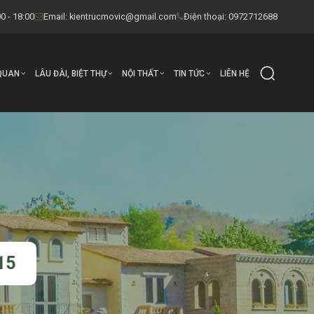
0 - 18:00
Email:
kientrucmovic@gmail.com
Điện thoại: 0972712688
QUAN
LÂU ĐÀI, BIỆT THỰ
NỘI THẤT
TIN TỨC
LIÊN HỆ
15