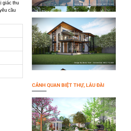
ị giác thu
 yêu cầu
CẢNH QUAN BIỆT THỰ, LÂU ĐÀI