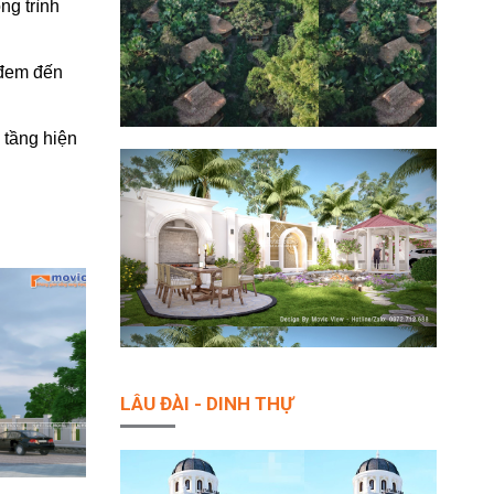
ng trình
 đem đến
 tầng hiện
LÂU ĐÀI - DINH THỰ