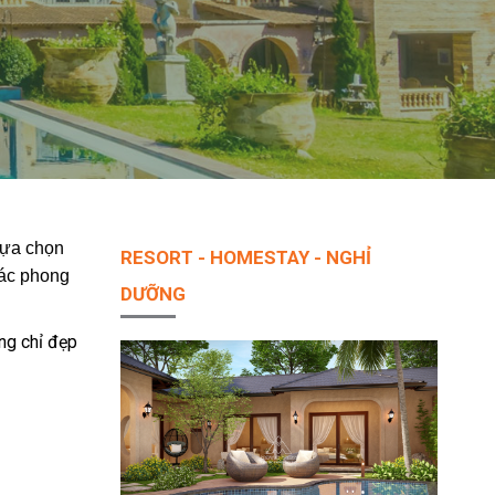
lựa chọn
RESORT - HOMESTAY - NGHỈ
các phong
DƯỠNG
ng chỉ đẹp