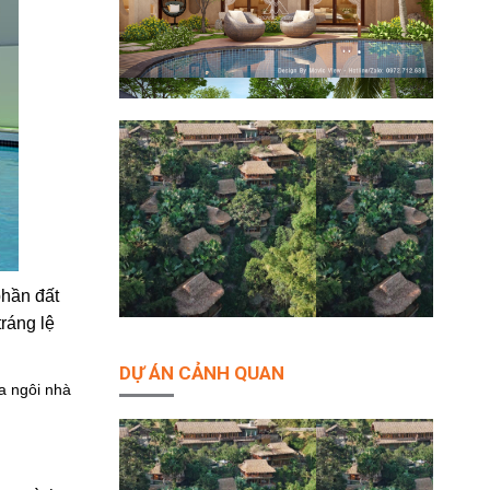
phần đất
ráng lệ
DỰ ÁN CẢNH QUAN
ủa ngôi nhà