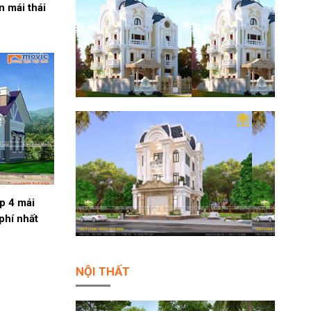
n mái thái
p 4 mái
 phí nhất
NỘI THẤT