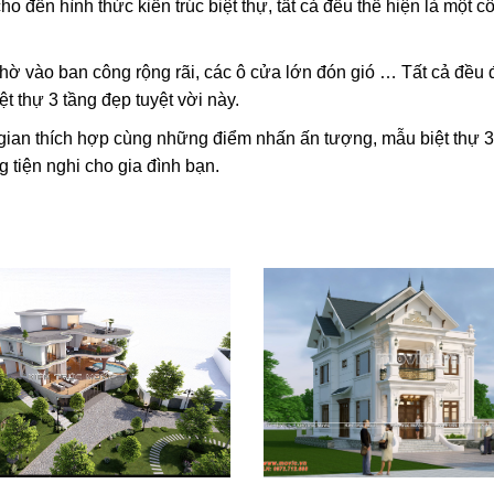
đến hình thức kiến trúc biệt thự, tất cả đều thể hiện là một cô
hờ vào ban công rộng rãi, các ô cửa lớn đón gió … Tất cả đều
ệt thự 3 tầng đẹp tuyệt vời này.
g gian thích hợp cùng những điểm nhấn ấn tượng, mẫu biệt thự 3
g tiện nghi cho gia đình bạn.