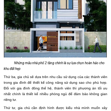
Những mẫu nhà phố 2 tầng chính là sự lựa chọn hoàn hảo cho
khu đất hẹp
Thứ ba, gia chủ sẽ dựa trên nhu cầu sử dụng của các thành viên
trong gia đình để thiết kế công năng sử dụng sao cho phù hợp.
Đối với gia đình đông thế hệ, thành viên thì phương án tối ưu
nhất chính là thiết kế nhiều phòng ngủ để đảm bảo không gian
riêng tư.
Thứ tư, gia chủ cần định hình được kiểu nhà mình muốn xây