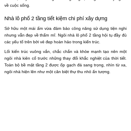
về cuộc sống.
Nhà lô phố 2 tầng tiết kiệm chi phí xây dựng
Sở hữu một mái ấm vừa đảm bảo công năng sử dụng tiện nghi
nhưng vẫn đẹp về thẩm mĩ. Ngôi nhà lô phố 2 tầng hội tụ đầy đủ
các yếu tố trên bởi vẻ đẹp hoàn hảo trong kiến trúc.
Lối kiến trúc vuông vắn, chắc chắn và khỏe mạnh tạo nên một
ngôi nhà kiên cố trước những thay đổi khắc nghiệt của thời tiết.
Toàn bộ bề mặt tầng 2 được ốp gạch đá sang trọng, nhìn từ xa,
ngôi nhà hiện lên như một căn biệt thự thu nhỏ ấn tượng.