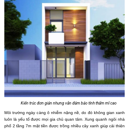
Kiến trúc đơn giản nhưng vẫn đảm bảo tính thẩm mĩ cao
Môi trường ngày càng ô nhiễm nặng nề, do đó không gian xanh
luôn là yếu tố được mọi gia chủ quan tâm. Xung quanh ngôi nhà
phố 2 tầng 7m mặt tiền được trồng nhiều cây xanh giúp cải thiện