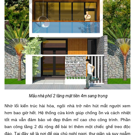
Mẫu nhà phố 2 tầng mặt tiền 4m sang trọng
Nhờ lối kiến trúc hài hòa, ngôi nhà trở nên hút mắt người xem
hơn bao giờ hết. Hệ thống cửa kính giúp chống ồn và cách nhiệt
tốt mà vẫn đảm bảo vẻ đẹp thẩm mĩ cao cho công trình. Phần
ban công tầng 2 đủ rộng để bài trí thêm một chiếc ghế treo độc
đáo. Tại đây sẽ là nơi để gia chủ nghỉ ngơi, thư giãn và suy ngẫm