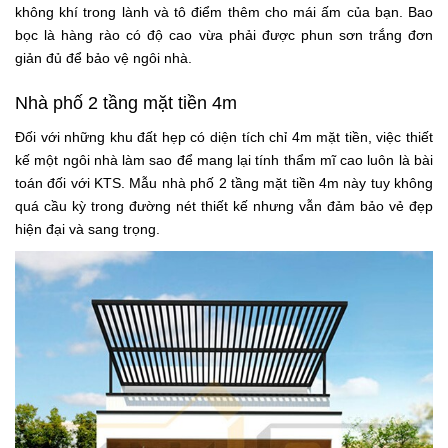
không khí trong lành và tô điểm thêm cho mái ấm của bạn. Bao
bọc là hàng rào có độ cao vừa phải được phun sơn trắng đơn
giản đủ để bảo vệ ngôi nhà.
Nhà phố 2 tầng mặt tiền 4m
Đối với những khu đất hẹp có diện tích chỉ 4m mặt tiền, việc thiết
kế một ngôi nhà làm sao để mang lại tính thẩm mĩ cao luôn là bài
toán đối với KTS. Mẫu nhà phố 2 tầng mặt tiền 4m này tuy không
quá cầu kỳ trong đường nét thiết kế nhưng vẫn đảm bảo vẻ đẹp
hiện đại và sang trọng.