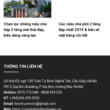
Chọn lọc những mẫu nhà
Các mẫu nhà phố 2 tầng
hộp 2 tầng mái thái đẹp,
đẹp nhất 2019 & bản vẽ
kiểu dáng sáng tạo
mặt bằng chi tiết
THÔNG TIN LIÊN HỆ
Số nhà 03, ngõ 130 Trần Tử Bình, Nghĩa Tân, Cầu Giấy, Hà Nội
P812, Đại Kim Building, P. Đại Kim, Hoàng Mai, Hà Nội
Hotline:
0972.712.688 - 0828.943.555
ĐT:
(+84)246.294.3555
Email:
kientrucmovic@gmail.com
Web:
https://congtythietkenhadep.vn