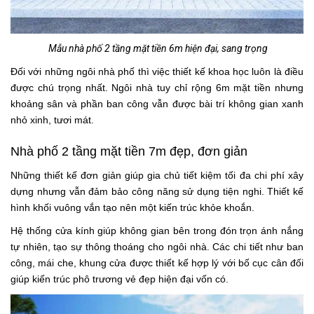
Mẫu nhà phố 2 tầng mặt tiền 6m hiện đại, sang trọng
Đối với những ngôi nhà phố thì việc thiết kế khoa học luôn là điều
được chú trọng nhất. Ngôi nhà tuy chỉ rộng 6m mặt tiền nhưng
khoảng sân và phần ban công vẫn được bài trí không gian xanh
nhỏ xinh, tươi mát.
Nhà phố 2 tầng mặt tiền 7m đẹp, đơn giản
Những thiết kế đơn giản giúp gia chủ tiết kiệm tối đa chi phí xây
dựng nhưng vẫn đảm bảo công năng sử dụng tiện nghi. Thiết kế
hình khối vuông vắn tạo nên một kiến trúc khỏe khoắn.
Hệ thống cửa kính giúp không gian bên trong đón trọn ánh nắng
tự nhiên, tạo sự thông thoáng cho ngôi nhà. Các chi tiết như ban
công, mái che, khung cửa được thiết kế hợp lý với bố cục cân đối
giúp kiến trúc phô trương vẻ đẹp hiện đại vốn có.