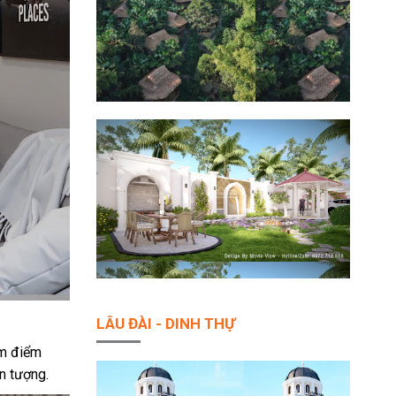
LÂU ĐÀI - DINH THỰ
àm điểm
n tượng.