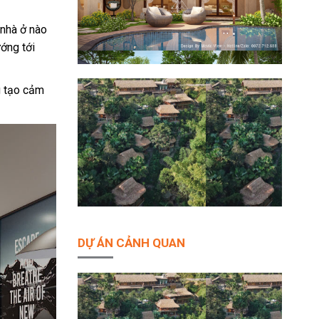
 nhà ở nào
ướng tới
g tạo cảm
DỰ ÁN CẢNH QUAN