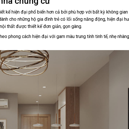
o nhà chung cư
hiết kế hiện đại phổ biến hơn cả bởi phù hợp với bất kỳ không gian
 dành cho những hộ gia đình trẻ có lối sống năng động, hiện đại h
ội thất được thiết kế đơn giản, gọn gàng.
heo phong cách hiện đại với gam màu trung tính tinh tế, nhẹ nhàn