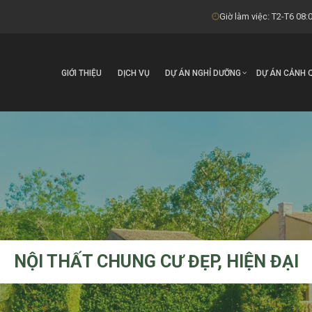
Giờ làm việc: T2-T6 08:0
GIỚI THIỆU
DỊCH VỤ
DỰ ÁN NGHỈ DƯỠNG
DỰ ÁN CẢNH 
NỘI THẤT CHUNG CƯ ĐẸP, HIỆN ĐẠI