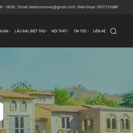
0 - 18:00
Email:
kientrucmovic@gmail.com
Điện thoại: 0972712688
QUAN
LÂU ĐÀI, BIỆT THỰ
NỘI THẤT
TIN TỨC
LIÊN HỆ