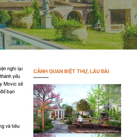
ện nghi lại
CẢNH QUAN BIỆT THỰ, LÂU ĐÀI
 thành yếu
 ty Movic sẽ
 để bạn
ng và tiêu