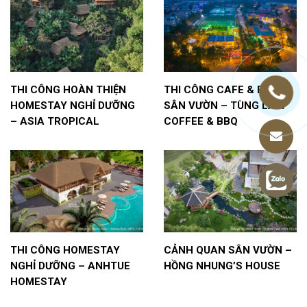
THI CÔNG HOÀN THIỆN
THI CÔNG CAFE & BBQ
HOMESTAY NGHỈ DƯỠNG
SÂN VƯỜN – TÙNG LÂM
– ASIA TROPICAL
COFFEE & BBQ
THI CÔNG HOMESTAY
CẢNH QUAN SÂN VƯỜN –
NGHỈ DƯỠNG – ANHTUE
HỒNG NHUNG’S HOUSE
HOMESTAY