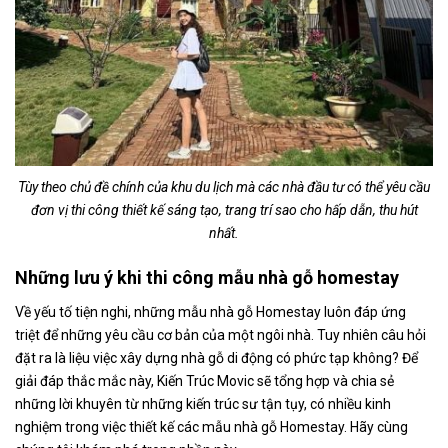
Tùy theo chủ đề chính của khu du lịch mà các nhà đầu tư có thể yêu cầu
đơn vị thi công thiết kế sáng tạo, trang trí sao cho hấp dẫn, thu hút
nhất.
Những lưu ý khi thi công mẫu nhà gỗ homestay
Về yếu tố tiện nghi, những mẫu nhà gỗ Homestay luôn đáp ứng
triệt để những yêu cầu cơ bản của một ngôi nhà. Tuy nhiên câu hỏi
đặt ra là liệu việc xây dựng nhà gỗ di động có phức tạp không? Để
giải đáp thắc mắc này, Kiến Trúc Movic sẽ tổng hợp và chia sẻ
những lời khuyên từ những kiến trúc sư tận tụy, có nhiều kinh
nghiệm trong việc thiết kế các mẫu nhà gỗ Homestay. Hãy cùng