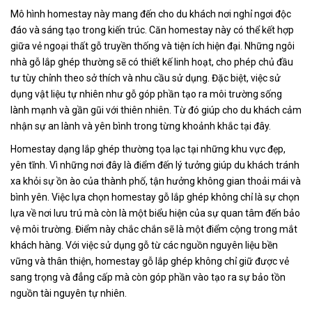
Mô hình homestay này mang đến cho du khách nơi nghỉ ngơi độc
đáo và sáng tạo trong kiến trúc. Căn homestay này có thể kết hợp
giữa vẻ ngoại thất gỗ truyền thống và tiện ích hiện đại. Những ngôi
nhà gỗ lắp ghép thường sẽ có thiết kế linh hoạt, cho phép chủ đầu
tư tùy chỉnh theo sở thích và nhu cầu sử dụng. Đặc biệt, việc sử
dụng vật liệu tự nhiên như gỗ góp phần tạo ra môi trường sống
lành mạnh và gần gũi với thiên nhiên. Từ đó giúp cho du khách cảm
nhận sự an lành và yên bình trong từng khoảnh khắc tại đây.
Homestay dạng lắp ghép thường tọa lạc tại những khu vực đẹp,
yên tĩnh. Vì những nơi đây là điểm đến lý tưởng giúp du khách tránh
xa khỏi sự ồn ào của thành phố, tận hưởng không gian thoải mái và
bình yên. Việc lựa chọn homestay gỗ lắp ghép không chỉ là sự chọn
lựa về nơi lưu trú mà còn là một biểu hiện của sự quan tâm đến bảo
vệ môi trường. Điểm này chắc chắn sẽ là một điểm cộng trong mắt
khách hàng. Với việc sử dụng gỗ từ các nguồn nguyên liệu bền
vững và thân thiện, homestay gỗ lắp ghép không chỉ giữ được vẻ
sang trọng và đẳng cấp mà còn góp phần vào tạo ra sự bảo tồn
nguồn tài nguyên tự nhiên.