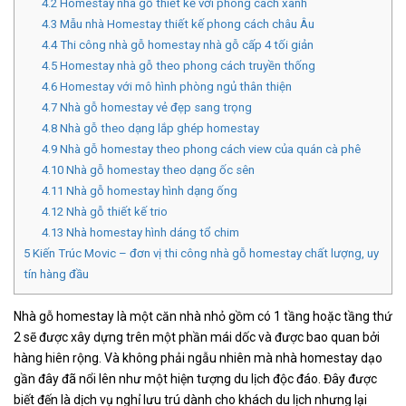
4.2
Homestay nhà gỗ thiết kế với phong cách xanh
4.3
Mẫu nhà Homestay thiết kế phong cách châu Âu
4.4
Thi công nhà gỗ homestay nhà gỗ cấp 4 tối giản
4.5
Homestay nhà gỗ theo phong cách truyền thống
4.6
Homestay với mô hình phòng ngủ thân thiện
4.7
Nhà gỗ homestay vẻ đẹp sang trọng
4.8
Nhà gỗ theo dạng lắp ghép homestay
4.9
Nhà gỗ homestay theo phong cách view của quán cà phê
4.10
Nhà gỗ homestay theo dạng ốc sên
4.11
Nhà gỗ homestay hình dạng ống
4.12
Nhà gỗ thiết kế trio
4.13
Nhà homestay hình dáng tổ chim
5
Kiến Trúc Movic – đơn vị thi công nhà gỗ homestay chất lượng, uy
tín hàng đầu
Nhà gỗ homestay là một căn nhà nhỏ gồm có 1 tầng hoặc tầng thứ
2 sẽ được xây dựng trên một phần mái dốc và được bao quan bởi
hàng hiên rộng. Và không phải ngẫu nhiên mà nhà homestay dạo
gần đây đã nổi lên như một hiện tượng du lịch độc đáo. Đây được
biết đến là dịch vụ nghỉ lưu trú dành cho khách du lịch nhưng lại