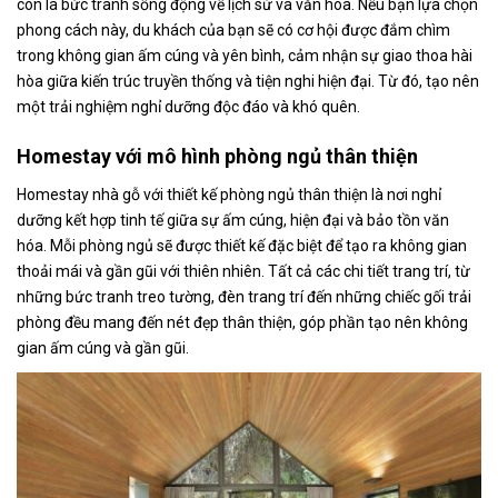
còn là bức tranh sống động về lịch sử và văn hóa. Nếu bạn lựa chọn
phong cách này, du khách của bạn sẽ có cơ hội được đắm chìm
trong không gian ấm cúng và yên bình, cảm nhận sự giao thoa hài
hòa giữa kiến trúc truyền thống và tiện nghi hiện đại. Từ đó, tạo nên
một trải nghiệm nghỉ dưỡng độc đáo và khó quên.
Homestay với mô hình phòng ngủ thân thiện
Homestay nhà gỗ với thiết kế phòng ngủ thân thiện là nơi nghỉ
dưỡng kết hợp tinh tế giữa sự ấm cúng, hiện đại và bảo tồn văn
hóa. Mỗi phòng ngủ sẽ được thiết kế đặc biệt để tạo ra không gian
thoải mái và gần gũi với thiên nhiên. Tất cả các chi tiết trang trí, từ
những bức tranh treo tường, đèn trang trí đến những chiếc gối trải
phòng đều mang đến nét đẹp thân thiện, góp phần tạo nên không
gian ấm cúng và gần gũi.