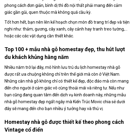
phong cách đơn giản, bình dị thì đồ nội thất phải mang đến cảm
giác gần gũi, quen thuộc mà không quá cầu kỳ.
Tốt hơn hết, bạn nên lên kế hoạch chọn món đồ trang trí đẹp và tiện
nghi như: thảm, gương, cây xanh, cây cảnh hay tranh treo tường,…
hoặc các các vật dụng cần thiết khác.
Top 100 + mẫu nhà gỗ homestay đẹp, thu hút lượt
du khách khủng hằng năm
Nhiều năm trở lại đây, mô hình lưu trú du lịch homestay nhà gỗ
được rất ưa chuộng không chỉ trên thế giới mà còn ở Việt Nam.
Những căn nhà gỗ không chỉ có thiết kế đẹp, độc đáo mà còn mang
đến cho người ở cảm giác vô cùng thoải mái và riêng tư. Nếu như
bạn cũng đang quan tâm đến dịch vụ kinh doanh này, những mẫu
nhà gỗ homestay đẹp ngất ngây mà Kiến Trúc Movic chia sẻ dưới
đây sẽ mang đến cho bạn nhiều ý tưởng hay và thú vị.
Homestay nhà gỗ được thiết kế theo phong cách
Vintage cổ điển