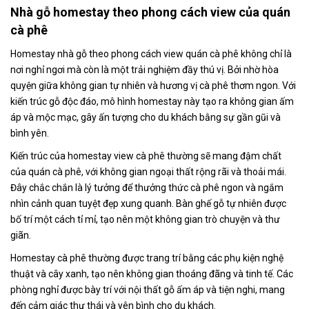
Nhà gỗ homestay theo phong cách view của quán
cà phê
Homestay nhà gỗ theo phong cách view quán cà phê không chỉ là
nơi nghỉ ngơi mà còn là một trải nghiệm đầy thú vị. Bởi nhờ hòa
quyện giữa không gian tự nhiên và hương vị cà phê thơm ngon. Với
kiến trúc gỗ độc đáo, mô hình homestay này tạo ra không gian ấm
áp và mộc mạc, gây ấn tượng cho du khách bằng sự gần gũi và
bình yên.
Kiến trúc của homestay view cà phê thường sẽ mang đậm chất
của quán cà phê, với không gian ngoại thất rộng rãi và thoải mái.
Đây chắc chắn là lý tưởng để thưởng thức cà phê ngon và ngắm
nhìn cảnh quan tuyệt đẹp xung quanh. Bàn ghế gỗ tự nhiên được
bố trí một cách tỉ mỉ, tạo nên một không gian trò chuyện và thư
giãn.
Homestay cà phê thường được trang trí bằng các phụ kiện nghệ
thuật và cây xanh, tạo nên không gian thoáng đãng và tinh tế. Các
phòng nghỉ được bày trí với nội thất gỗ ấm áp và tiện nghi, mang
đến cảm giác thư thái và yên bình cho du khách.