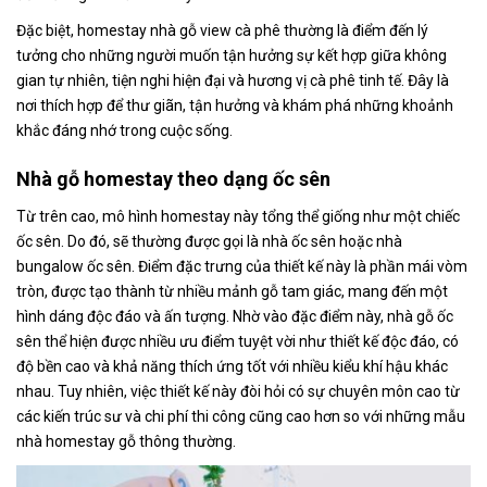
Đặc biệt, homestay nhà gỗ view cà phê thường là điểm đến lý
tưởng cho những người muốn tận hưởng sự kết hợp giữa không
gian tự nhiên, tiện nghi hiện đại và hương vị cà phê tinh tế. Đây là
nơi thích hợp để thư giãn, tận hưởng và khám phá những khoảnh
khắc đáng nhớ trong cuộc sống.
Nhà gỗ homestay theo dạng ốc sên
Từ trên cao, mô hình homestay này tổng thể giống như một chiếc
ốc sên. Do đó, sẽ thường được gọi là nhà ốc sên hoặc nhà
bungalow ốc sên. Điểm đặc trưng của thiết kế này là phần mái vòm
tròn, được tạo thành từ nhiều mảnh gỗ tam giác, mang đến một
hình dáng độc đáo và ấn tượng. Nhờ vào đặc điểm này, nhà gỗ ốc
sên thể hiện được nhiều ưu điểm tuyệt vời như thiết kế độc đáo, có
độ bền cao và khả năng thích ứng tốt với nhiều kiểu khí hậu khác
nhau. Tuy nhiên, việc thiết kế này đòi hỏi có sự chuyên môn cao từ
các kiến trúc sư và chi phí thi công cũng cao hơn so với những mẫu
nhà homestay gỗ thông thường.