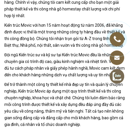
hàng. Chính vì vậy, chúng tôi cam kết cung cấp cho bạn một giải
pháp thiết kế và thi công nhà gỗ homestay chất lượng với chi phí
hợp lý nhất.
Kiến trúc Movic với hơn 15 năm hoạt động từ năm 2006, đã khẳng
định được vị thế là một trong những công ty hàng đầu về thiết kế và
thi công đồng bộ. Chúng tôi nhận trọn gói từ A-Z trong lĩnh vực Nhà
Biệt thự, Nhà phố, nội thất, sân vườn và thi công nhà gỗ homestay.
Đội ngũ Kiến trúc sư và kỹ sư tại Kiến trúc Movic đều là những
chuyên gia có trình độ cao, giàu kinh nghiệm và nhiệt tình. Với đầy
đủ tư cách pháp nhân và giấy phép hành nghề, Movic cam kết đem
đến cho khách hàng những dịch vụ chất lượng và uy tín nhất.
Để trở thành một công ty thiết kế nhà đẹp uy tín và quản lý chuyên
nghiệp, Kiến trúc Movic áp dụng một quy trình thiết kế và thi công
chuyên nghiệp, khoa học và chặt chẽ. Chúng tôi luôn đảm bảo rằng
mỗi công trình được thiết kế và xây dựng đều đáp ứng đầy đủ các
yêu cầu về công năng, thẩm mỹ và tiện nghi. Tất cả tạo nên không
gian sống đẳng cấp và đẳng cấp cho mỗi khách hàng, bao gồm cả
gia đình, cá nhân và tổ chức doanh nghiệp.