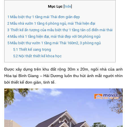
Mục Lục
[
hide
]
1
Mẫu biệt thự 1 tầng mái Thái đơn giản đẹp
2
Mẫu nhà vườn 1 tầng 6 phòng ngủ, mái Thái hiện đại
3
Thiết kế ấn tượng của mẫu biệt thự 1 tầng tân cổ điển mái thái
4
Mẫu nhà 1 tầng hiện đại, mái thái đẹp với 04 phòng ngủ
5
Mẫu biệt thự vườn 1 tầng mái Thái 160m2, 3 phòng ngủ
5.1
Thiết kế sang trọng
5.2
Nội thất thiết kế khoa học
Được xây dựng trên khu đất rộng 30m x 20m, ngôi nhà của anh
Hòa tại Bình Giang – Hải Dương luôn thu hút ánh mắt người nhìn
bởi thiết kế đơn giản, tinh tế.