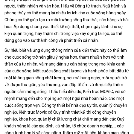
người, thiên nhiên và văn hóa. Hiểu về Đông tứ trạch, Ngũ hành và
phong thủy có thể mang lại nhiều lợi ích cho cuộc sống hàng ngày.
Chúng có thể giúp tạo ra môi trường sống thư thái, cân bằng và hài
hòa. Áp dụng chúng vào thiết kế nội thất, chọn ngày lành cho sự
kiện quan trọng, hay thậm chí trong việc xây dựng tài lộc, có thể
đóng góp vào sự thành công và phát triển cá nhân.
Sự hiểu biết và ứng dụng thông minh của kiến thức này có thể làm
cho cuộc sống trở nên giàu ý nghĩa hơn, thấm nhuần hơn với tinh
thần của tự nhiên, và mang đến sự cân bằng trong mọi khía cạnh
của cuộc sống.
Một cuộc sống chất lượng và hạnh phúc, bắt đầu từ
một không gian sống chất lượng, nơi mà hàng ngày, mỗi người trở
về, được thư giãn, yêu thương, vun đắp tổ ấm và được tiếp thêm
nguồn cảm hứng sống. Thấu hiểu điều đó, Kiến trúc MOVIC, với sứ
mệnh mang đến cho mọi người một ngôi nhà hoàn hảo, cho một
cuộc sống trọn vẹn. Công ty thiết kế nhà đẹp uy tín, quản lý chuyên
nghiệp. Kiến trúc Movic có Quy trình thiết kế, thi công chuyên
nghiệp, khoa học, quản lý chất lượng chặt chẽ mang đến các Quý
khách hàng là các gia đình, cá nhân, tổ chức doanh nghiệp,… các
công trình hợp lý về công năng, thẩm mỹ mặt tiền, không gian sống