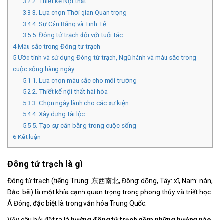
3.2
2. Thiết kế Nội thất
3.3
3. Lựa chọn Thời gian Quan trọng
3.4
4. Sự Cân Bằng và Tinh Tế
3.5
5. Đông tứ trạch đối với tuổi tác
4
Màu sắc trong Đông tứ trạch
5
Ước tính và sử dụng Đông tứ trạch, Ngũ hành và màu sắc trong
cuộc sống hàng ngày
5.1
1. Lựa chọn màu sắc cho môi trường
5.2
2. Thiết kế nội thất hài hòa
5.3
3. Chọn ngày lành cho các sự kiện
5.4
4. Xây dựng tài lộc
5.5
5. Tạo sự cân bằng trong cuộc sống
6
Kết luận
Đông tứ trạch là gì
Đông tứ trạch (tiếng Trung: 东西南北, Đông: dōng, Tây: xī, Nam: nán,
Bắc: běi) là một khía cạnh quan trọng trong phong thủy và triết học
Á Đông, đặc biệt là trong văn hóa Trung Quốc.
Vậy câu hỏi đặt ra là
hướng đông tứ trạch gồm những hướng nào
,