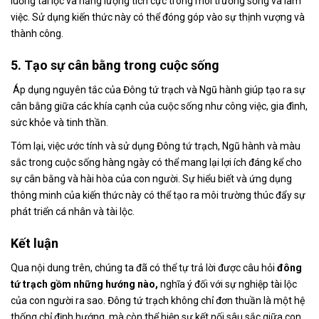
luồng tài lộc và năng lượng tích cực trong môi trường sống và làm
việc. Sử dụng kiến thức này có thể đóng góp vào sự thịnh vượng và
thành công.
5. Tạo sự cân bằng trong cuộc sống
Áp dụng nguyên tắc của Đông tứ trạch và Ngũ hành giúp tạo ra sự
cân bằng giữa các khía cạnh của cuộc sống như công việc, gia đình,
sức khỏe và tinh thần.
Tóm lại, việc ước tính và sử dụng Đông tứ trạch, Ngũ hành và màu
sắc trong cuộc sống hàng ngày có thể mang lại lợi ích đáng kể cho
sự cân bằng và hài hòa của con người. Sự hiểu biết và ứng dụng
thông minh của kiến thức này có thể tạo ra môi trường thúc đẩy sự
phát triển cá nhân và tài lộc.
Kết luận
Qua nội dung trên, chúng ta đã có thể tự trả lời được câu hỏi
đông
tứ trạch gồm những hướng nào,
nghĩa ý đối với sự nghiệp tài lộc
của con người ra sao. Đông tứ trạch không chỉ đơn thuần là một hệ
thống chỉ định hướng, mà còn thể hiện sự kết nối sâu sắc giữa con