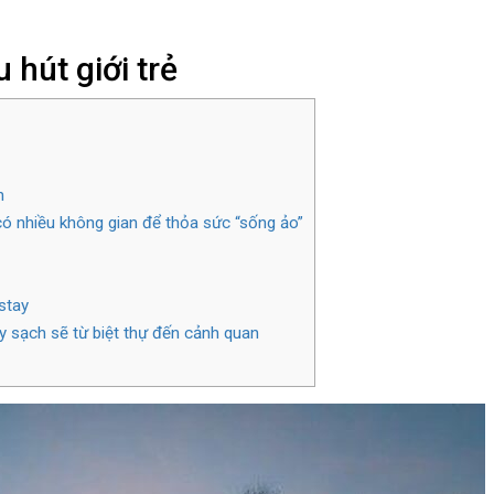
hút giới trẻ
n
 nhiều không gian để thỏa sức “sống ảo”
estay
 sạch sẽ từ biệt thự đến cảnh quan