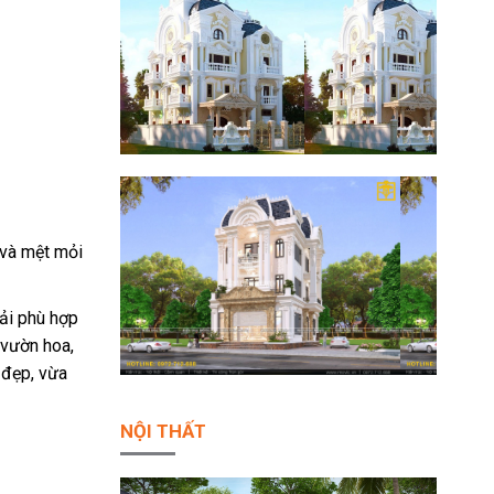
 và mệt mỏi
ải phù hợp
 vườn hoa,
 đẹp, vừa
NỘI THẤT