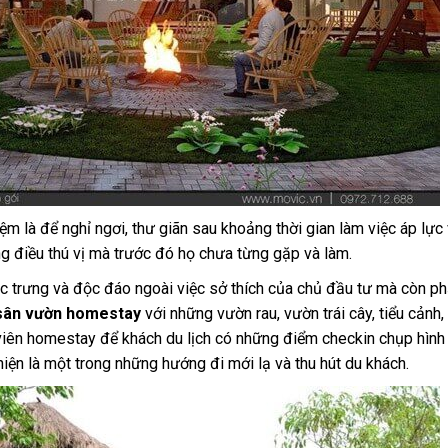
iệm là để nghỉ ngơi, thư giãn sau khoảng thời gian làm việc áp lực
hững điều thú vị mà trước đó họ chưa từng gặp và làm.
c trưng và độc đáo ngoài việc sở thích của chủ đầu tư mà còn ph
 sân vườn homestay
với những vườn rau, vườn trái cây, tiểu cảnh,
viên homestay để khách du lịch có những điểm checkin chụp hình
ện là một trong những hướng đi mới lạ và thu hút du khách.