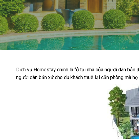
Dịch vụ Homestay chính là “ở tại nhà của người dân bản đị
người dân bản xứ cho du khách thuê lại căn phòng mà họ