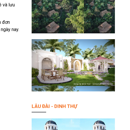
ê và lưu
n đơn
 ngày nay.
LÂU ĐÀI - DINH THỰ