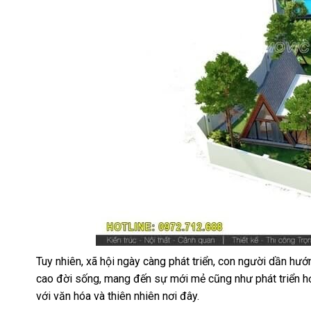
Tuy nhiên, xã hội ngày càng phát triển, con người dần hướ
cao đời sống, mang đến sự mới mẻ cũng như phát triển hơn
với văn hóa và thiên nhiên nơi đây.