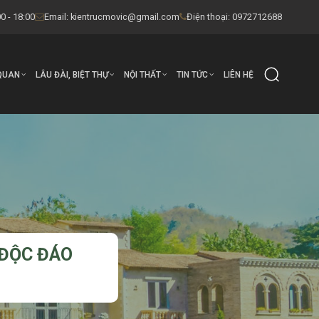
0 - 18:00
Email:
kientrucmovic@gmail.com
Điện thoại: 0972712688
QUAN
LÂU ĐÀI, BIỆT THỰ
NỘI THẤT
TIN TỨC
LIÊN HỆ
 ĐỘC ĐÁO