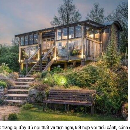
trang bị đầy đủ nội thất và tiện nghi, kết hợp với tiểu cảnh, cảnh