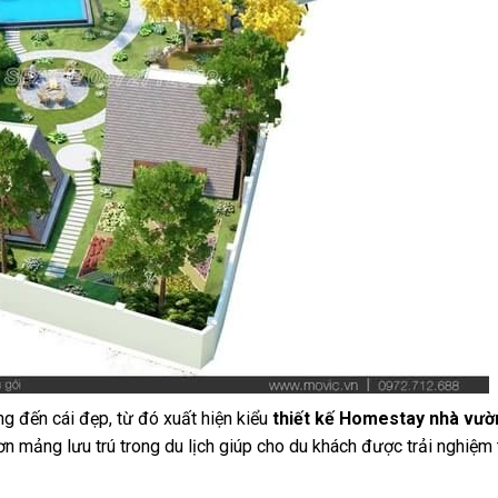
ng đến cái đẹp, từ đó xuất hiện kiểu
thiết kế Homestay nhà vườ
 mảng lưu trú trong du lịch giúp cho du khách được trải nghiệm 