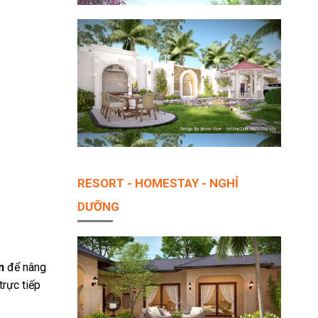
RESORT - HOMESTAY - NGHỈ
DƯỠNG
n
để nâng
trực tiếp