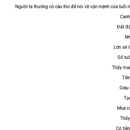
Người ta thường có câu thơ để nói về vận mệnh của tuổi 
Canh
Đất đặ
Nh
Lớn sẽ l
Số tu
Thấy mạnh
Tiề
Giàu 
Tạ
Mua cấ
Thấy
Có tiền