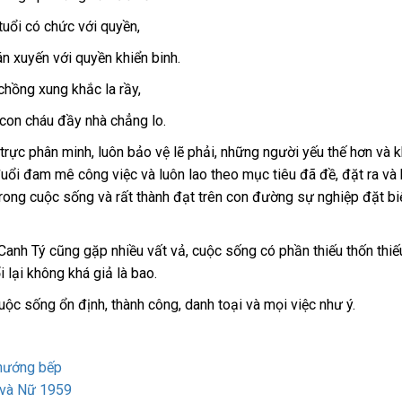
tuổi có chức với quyền,
n xuyến với quyền khiển binh.
chồng xung khắc la rầy,
con cháu đầy nhà chẳng lo.
trực phân minh, luôn bảo vệ lẽ phải, những người yếu thế hơn và
uổi đam mê công việc và luôn lao theo mục tiêu đã đề, đặt ra và 
rong cuộc sống và rất thành đạt trên con đường sự nghiệp đặt biệ
Canh Tý cũng gặp nhiều vất vả, cuộc sống có phần thiếu thốn thiế
 lại không khá giả là bao.
ộc sống ổn định, thành công, danh toại và mọi việc như ý.
 hướng bếp
 và Nữ 1959