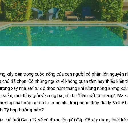
ờng xảy đến trong cuộc sống của con người có phần lớn nguyên n
a chủ đã chọn. Có những người vì không quan tâm hay thiếu kiến t
ong xây nhà. Để từ đó theo năm tháng khi luồng năng lượng xấu 
kiếm, mời thầy giỏi về cúng bái, rồi lại ‘’tiền mất tật mang’’. Mà 
ướng nhà hoặc sự bố trí trong nhà trái phong thủy địa lý. Vì thế b
h Tý hợp hướng nào?
a chủ tuổi Canh Tý sẽ có được lời giải đáp để xây dựng, thiết kế 