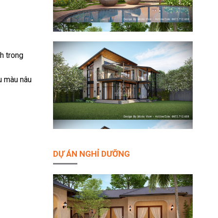
h trong
ểu màu nâu
DỰ ÁN NGHỈ DƯỠNG