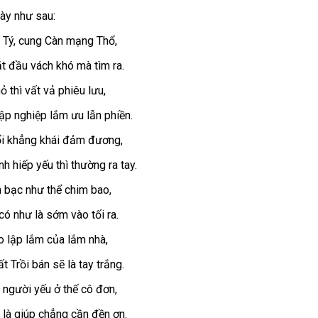
này như sau:
 Tý, cung Càn mạng Thổ,
t đầu vách khó mà tìm ra.
ỏ thì vất vả phiêu lưu,
ập nghiệp lắm ưu lẫn phiền.
ổi khẳng khái đảm đương,
 hiếp yếu thì thường ra tay.
n bạc như thể chim bao,
có như là sớm vào tối ra.
o lập lắm của lắm nhà,
t Trồi bán sẽ là tay trắng.
 người yếu ở thế cô đơn,
 là giúp chẳng cần đền ơn.