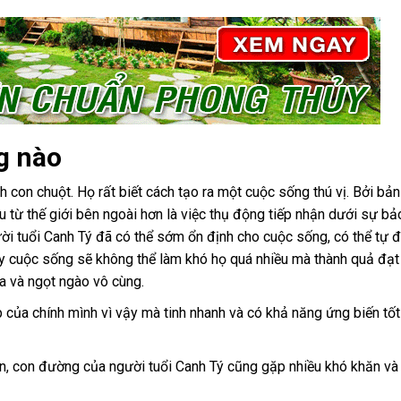
g nào
con chuột. Họ rất biết cách tạo ra một cuộc sống thú vị. Bởi bản 
u từ thế giới bên ngoài hơn là việc thụ động tiếp nhận dưới sự bả
gười tuổi Canh Tý đã có thể sớm ổn định cho cuộc sống, có thể tự 
ày cuộc sống sẽ không thể làm khó họ quá nhiều mà thành quả đạ
a và ngọt ngào vô cùng.
p của chính mình vì vậy mà tinh nhanh và có khả năng ứng biến tố
n, con đường của người tuổi Canh Tý cũng gặp nhiều khó khăn và