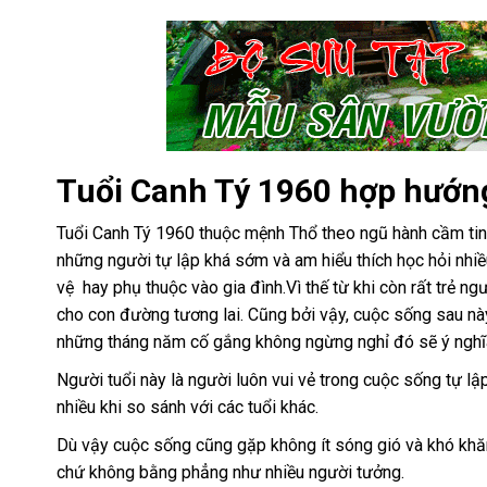
Tuổi Canh Tý 1960 hợp hướn
Tuổi Canh Tý 1960 thuộc mệnh Thổ theo ngũ hành cầm tinh 
những người tự lập khá sớm và am hiểu thích học hỏi nhiề
vệ hay phụ thuộc vào gia đình.Vì thế từ khi còn rất trẻ n
cho con đường tương lai. Cũng bởi vậy, cuộc sống sau n
những tháng năm cố gắng không ngừng nghỉ đó sẽ ý nghĩ
Người tuổi này là người luôn vui vẻ trong cuộc sống tự lậ
nhiều khi so sánh với các tuổi khác.
Dù vậy cuộc sống cũng gặp không ít sóng gió và khó khă
chứ không bằng phẳng như nhiều người tưởng.