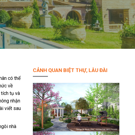
CẢNH QUAN BIỆT THỰ, LÂU ĐÀI
hân có thể
hức về
tích tụ và
không nhận
ài viết sau
ngôi nhà