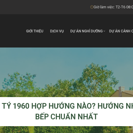
Giờ làm việc: T2-T6 08:0
GIỚI THIỆU
DỊCH VỤ
DỰ ÁN NGHỈ DƯỠNG
DỰ ÁN CẢNH 
H TÝ 1960 HỢP HƯỚNG NÀO? HƯỚNG N
BẾP CHUẨN NHẤT