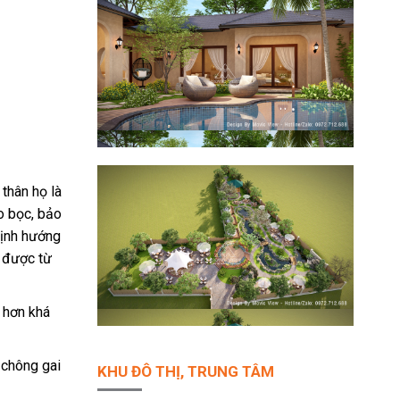
thân họ là
o bọc, bảo
định hướng
t được từ
t hơn khá
 chông gai
KHU ĐÔ THỊ, TRUNG TÂM