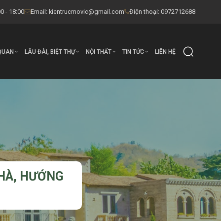
0 - 18:00
Email:
kientrucmovic@gmail.com
Điện thoại: 0972712688
QUAN
LÂU ĐÀI, BIỆT THỰ
NỘI THẤT
TIN TỨC
LIÊN HỆ
HÀ, HƯỚNG