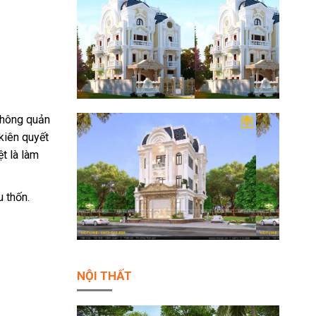
 không quản
kiên quyết
t là làm
u thốn.
NỘI THẤT