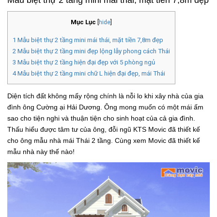
Mẫu biệt thự 2 tầng mini mái thái, mặt tiền 7,8m đẹp
Mục Lục
[
hide
]
1
Mẫu biệt thự 2 tầng mini mái thái, mặt tiền 7,8m đẹp
2
Mẫu biệt thự 2 tầng mini đẹp lộng lẫy phong cách Thái
3
Mẫu biệt thự 2 tầng hiện đại đẹp với 5 phòng ngủ
4
Mẫu biệt thự 2 tầng mini chữ L hiện đại đẹp, mái Thái
Diện tích đất không mấy rộng chính là nỗi lo khi xây nhà của gia
đình ông Cường ại Hải Dương. Ông mong muốn có một mái ấm
sao cho tiện nghi và thuận tiện cho sinh hoạt của cả gia đình.
Thấu hiểu được tâm tư của ông, đỗi ngũ KTS Movic đã thiết kế
cho ông mẫu nhà mái Thái 2 tầng. Cùng xem Movic đã thiết kế
mẫu nhà này thế nào!