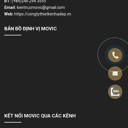
ĐT:
(+84)246.294.3555
Email:
kientrucmovic@gmail.com
Web:
https://congtythietkenhadep.vn
BẢN ĐỒ ĐỊNH VỊ MOVIC
KẾT NỐI MOVIC QUA CÁC KÊNH