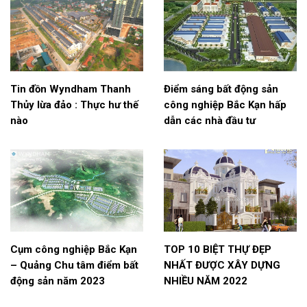
Tin đồn Wyndham Thanh
Điểm sáng bất động sản
Thủy lừa đảo : Thực hư thế
công nghiệp Bắc Kạn hấp
nào
dẫn các nhà đầu tư
Cụm công nghiệp Bắc Kạn
TOP 10 BIỆT THỰ ĐẸP
– Quảng Chu tâm điểm bất
NHẤT ĐƯỢC XÂY DỰNG
động sản năm 2023
NHIỀU NĂM 2022