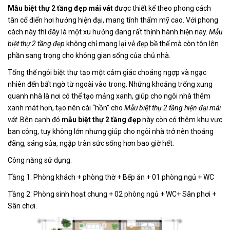
Mẫu biệt thự 2 tầng đẹp mái vát
được thiết kế theo phong cách
tân cổ điển hơi hướng hiện đại, mang tính thẩm mỹ cao. Với phong
cách này thì đây là một xu hướng đang rất thịnh hành hiện nay.
Mẫu
biệt thự 2 tầng đẹp
không chỉ mang lại vẻ đẹp bề thế mà còn tôn lên
phần sang trọng cho không gian sống của chủ nhà.
Tổng thể ngôi biệt thự tạo một cảm giác choáng ngợp và ngạc
nhiên đến bất ngờ từ ngoài vào trong. Những khoảng trống xung
quanh nhà là nơi có thể tạo mảng xanh, giúp cho ngôi nhà thêm
xanh mát hơn, tạo nên cái “hồn” cho
Mẫu biệt thự 2 tầng hiện đại mái
vát
. Bên cạnh đó
mẫu biệt thự 2 tầng đẹp
này còn có thêm khu vực
ban công, tuy không lớn nhưng giúp cho ngôi nhà trở nên thoáng
đãng, sáng sủa, ngập tràn sức sống hơn bao giờ hết.
Công năng sử dụng:
Tầng 1: Phòng khách + phòng thờ + Bếp ăn + 01 phòng ngủ + WC
Tầng 2: Phòng sinh hoạt chung + 02 phòng ngủ + WC+ Sân phơi +
Sân chơi.