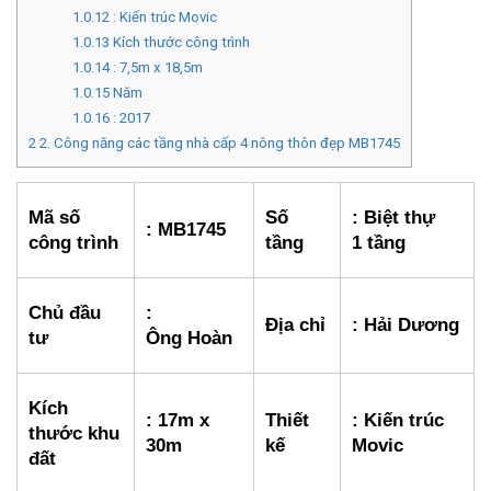
1.0.12
: Kiến trúc Movic
1.0.13
Kích thước công trình
1.0.14
: 7,5m x 18,5m
1.0.15
Năm
1.0.16
: 2017
2
2. Công năng các tầng nhà cấp 4 nông thôn đẹp MB1745
Mã số
Số
: Biệt thự
: MB1745
công trình
tầng
1 tầng
Chủ đầu
:
Địa chỉ
: Hải Dương
tư
Ông Hoàn
Kích
: 17m x
Thiết
: Kiến trúc
thước khu
30m
kế
Movic
đất