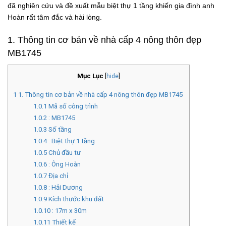
đã nghiên cứu và đề xuất mẫu biệt thự 1 tầng khiến gia đình anh
Hoàn rất tâm đắc và hài lòng.
1. Thông tin cơ bản về nhà cấp 4 nông thôn đẹp
MB1745
Mục Lục
[
hide
]
1
1. Thông tin cơ bản về nhà cấp 4 nông thôn đẹp MB1745
1.0.1
Mã số công trình
1.0.2
: MB1745
1.0.3
Số tầng
1.0.4
: Biệt thự 1 tầng
1.0.5
Chủ đầu tư
1.0.6
: Ông Hoàn
1.0.7
Địa chỉ
1.0.8
: Hải Dương
1.0.9
Kích thước khu đất
1.0.10
: 17m x 30m
1.0.11
Thiết kế