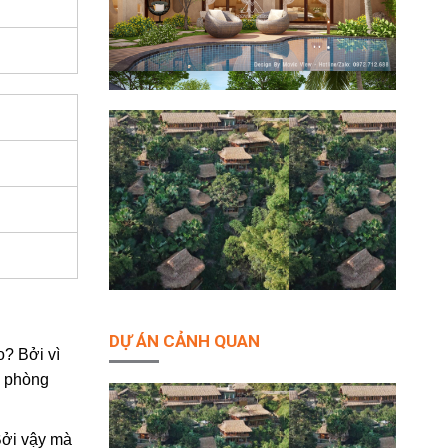
DỰ ÁN CẢNH QUAN
o? Bởi vì
n phòng
Bởi vậy mà