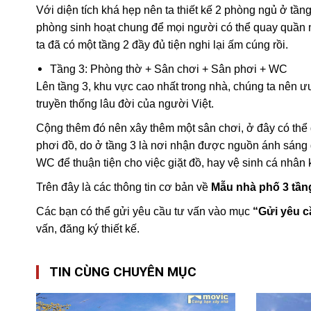
Với diện tích khá hẹp nên ta thiết kế 2 phòng ngủ ở tần
phòng sinh hoạt chung để mọi người có thể quay quần 
ta đã có một tầng 2 đầy đủ tiện nghi lại ấm cúng rồi.
Tầng 3: Phòng thờ + Sân chơi + Sân phơi + WC
Lên tầng 3, khu vực cao nhất trong nhà, chúng ta nên ưu
truyền thống lâu đời của người Việt.
Cộng thêm đó nên xây thêm một sân chơi, ở đây có thể 
phơi đồ, do ở tầng 3 là nơi nhận được nguồn ánh sáng 
WC để thuận tiện cho việc giặt đồ, hay vệ sinh cá nhân 
Trên đây là các thông tin cơ bản về
Mẫu nhà phố 3 tầng
Các bạn có thể gửi yêu cầu tư vấn vào mục
“Gửi yêu c
vấn, đăng ký thiết kế.
TIN CÙNG CHUYÊN MỤC