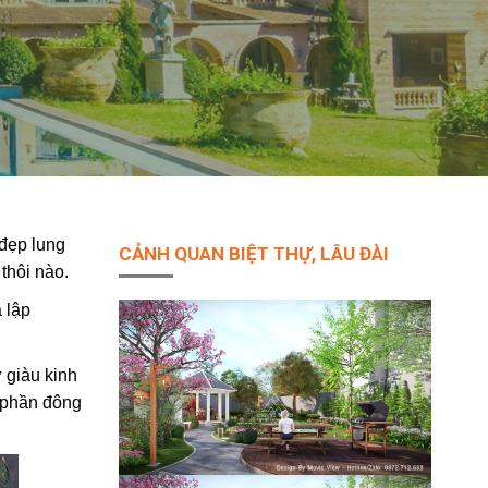
đẹp lung
CẢNH QUAN BIỆT THỰ, LÂU ĐÀI
thôi nào.
 lập
 giàu kinh
a phần đông