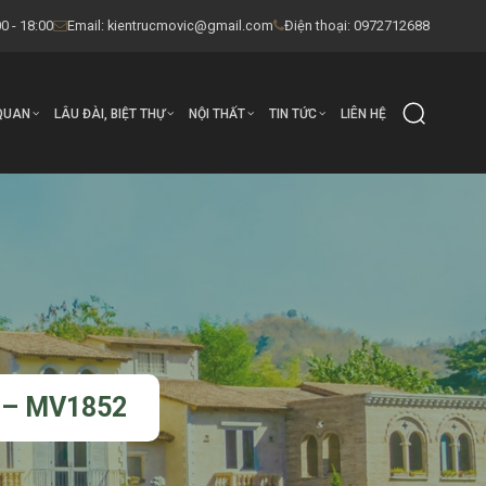
0 - 18:00
Email:
kientrucmovic@gmail.com
Điện thoại: 0972712688
QUAN
LÂU ĐÀI, BIỆT THỰ
NỘI THẤT
TIN TỨC
LIÊN HỆ
 – MV1852