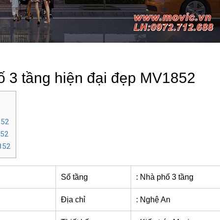
hố 3 tầng hiện đại đẹp MV1852
852
852
1852
Số tầng
: Nhà phố 3 tầng
Địa chỉ
: Nghệ An