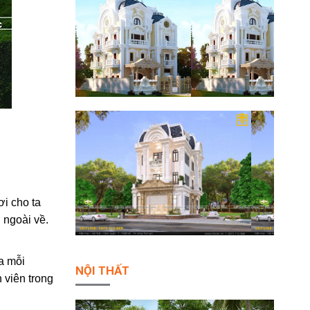
i cho ta
 ngoài về.
a mỗi
NỘI THẤT
 viên trong