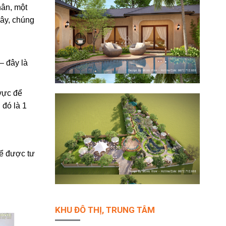
hân, một
ây, chúng
– đây là
vực để
 đó là 1
ể được tư
KHU ĐÔ THỊ, TRUNG TÂM