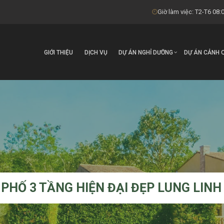
Giờ làm việc: T2-T6 08:0
GIỚI THIỆU
DỊCH VỤ
DỰ ÁN NGHỈ DƯỠNG
DỰ ÁN CẢNH 
PHỐ 3 TẦNG HIỆN ĐẠI ĐẸP LUNG LINH