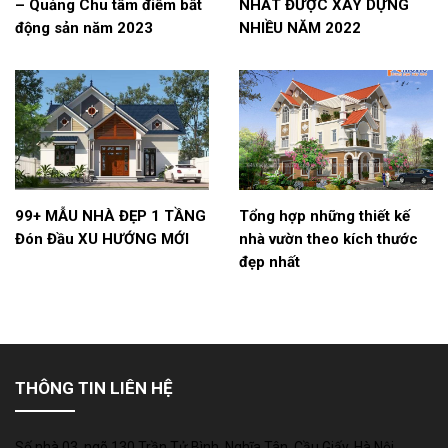
– Quảng Chu tâm điểm bất
NHẤT ĐƯỢC XÂY DỰNG
động sản năm 2023
NHIỀU NĂM 2022
99+ MẪU NHÀ ĐẸP 1 TẦNG
Tổng hợp những thiết kế
Đón Đầu XU HƯỚNG MỚI
nhà vườn theo kích thước
đẹp nhất
THÔNG TIN LIÊN HỆ
Số nhà 03, ngõ 130 Trần Tử Bình, Nghĩa Tân, Cầu Giấy, Hà Nội