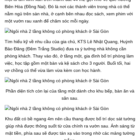
Biên Hòa (Đồng Nai). Đó là nơi các thành viên trong nhà có thể
nằm ngủ trên sàn nhà, ở cạnh bên nhau đọc sách, xem phim với
một vườn rau xanh để chăm sóc mỗi ngày.
Tìm hiểu kỹ về nhu cầu của gia chủ, KTS Lê Nhật Quang, Huỳnh
Bảo Đăng (Đêm Trắng Studio) đưa ra ý tưởng nhà không cần
phòng khách. Thay vào đó, ở tầng một, gia đình bố trí phòng làm
việc, học tập gồm một bàn và kệ sách cho 3 người. Buổi tối, hai
vợ chồng có thể vừa làm vừa kèm con học hành.
Phần diện tích còn lại của tầng một dành cho khu bếp, bàn ăn và
sân sau.
Khu đất có bề ngang 4m nên cầu thang được bố trí dọc sát tường
giúp nhà được thông suốt từ cửa chính ra vườn sau. Ánh sáng từ
mặt tiền, phía sau sẽ được tán xạ vào trong nhờ các mảng tường