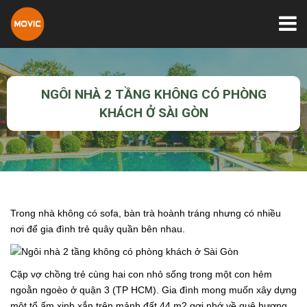
NGÔI NHÀ 2 TẦNG KHÔNG CÓ PHÒNG
KHÁCH Ở SÀI GÒN
Trong nhà không có sofa, bàn trà hoành tráng nhưng có nhiều
nơi để gia đình trẻ quây quần bên nhau.
Cặp vợ chồng trẻ cùng hai con nhỏ sống trong một con hẻm
ngoằn ngoèo ở quận 3 (TP HCM). Gia đình mong muốn xây dựng
một tổ ấm xinh xắn trên mảnh đất 44 m2 gợi nhớ về quê hương