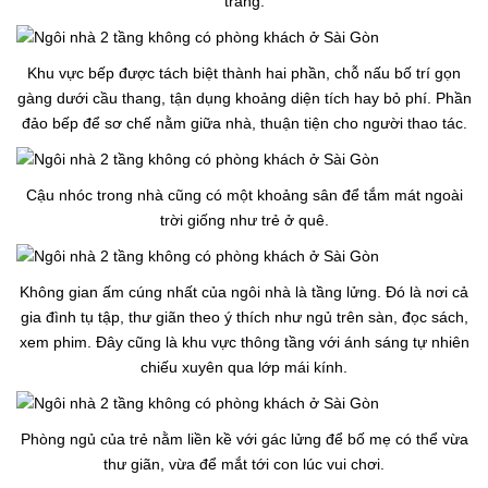
trắng.
Khu vực bếp được tách biệt thành hai phần, chỗ nấu bố trí gọn
gàng dưới cầu thang, tận dụng khoảng diện tích hay bỏ phí. Phần
đảo bếp để sơ chế nằm giữa nhà, thuận tiện cho người thao tác.
Cậu nhóc trong nhà cũng có một khoảng sân để tắm mát ngoài
trời giống như trẻ ở quê.
Không gian ấm cúng nhất của ngôi nhà là tầng lửng. Đó là nơi cả
gia đình tụ tập, thư giãn theo ý thích như ngủ trên sàn, đọc sách,
xem phim. Đây cũng là khu vực thông tầng với ánh sáng tự nhiên
chiếu xuyên qua lớp mái kính.
Phòng ngủ của trẻ nằm liền kề với gác lửng để bố mẹ có thể vừa
thư giãn, vừa để mắt tới con lúc vui chơi.