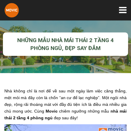
NHỮNG MẪU NHÀ MÁI THÁI 2 TẦNG 4
PHÒNG NGỦ, ĐẸP SAY ĐẮM
Nhà không chỉ là nơi để về sau một ngày làm việc căng thẳng,
mệt mỏi mà đây còn là chốn “an cư để lạc nghiệp”. Một ngôi nhà
đẹp, rộng rãi thoáng mát với đầy đủ tiện ích là điều mà nhiều gia
chủ mong ước. Cùng
Movic
chiêm ngưỡng những mẫu
nhà mái
thái 2 tầng 4 phòng ngủ
đẹp sau đây!