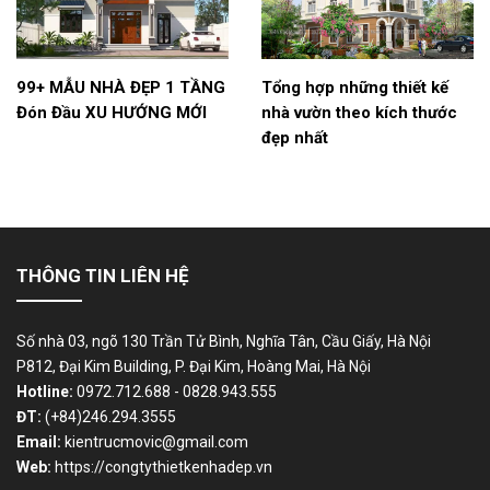
99+ MẪU NHÀ ĐẸP 1 TẦNG
Tổng hợp những thiết kế
Đón Đầu XU HƯỚNG MỚI
nhà vườn theo kích thước
đẹp nhất
THÔNG TIN LIÊN HỆ
Số nhà 03, ngõ 130 Trần Tử Bình, Nghĩa Tân, Cầu Giấy, Hà Nội
P812, Đại Kim Building, P. Đại Kim, Hoàng Mai, Hà Nội
Hotline:
0972.712.688 - 0828.943.555
ĐT:
(+84)246.294.3555
Email:
kientrucmovic@gmail.com
Web:
https://congtythietkenhadep.vn