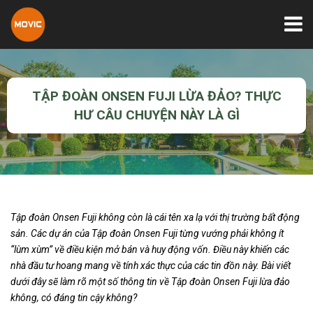
TẬP ĐOÀN ONSEN FUJI LỪA ĐẢO? THỰC
HƯ CÂU CHUYỆN NÀY LÀ GÌ
Tập đoàn Onsen Fuji không còn là cái tên xa lạ với thị trường bất động
sản. Các dự án của Tập đoàn Onsen Fuji từng vướng phải không ít
“lùm xùm” về điều kiện mở bán và huy động vốn. Điều này khiến các
nhà đầu tư hoang mang về tính xác thực của các tin đồn này. Bài viết
dưới đây sẽ làm rõ một số thông tin về Tập đoàn Onsen Fuji lừa đảo
không, có đáng tin cậy không?