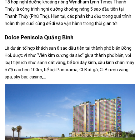
Tổ hợp nghỉ dưỡng khoáng nóng Wyndham Lynn Times Thanh
Thủy là công trình nghỉ dưỡng khoáng nóng 5 sao đầu tiên tại
Thanh Thủy (Phú Thọ). Hiện tại, các phân khu đều trong quá trình
hoàn thiện cuối cùng để đi vào vận hành trong thời gian tới.
Dolce Penisola Quảng Bình
Là dự án tổ hợp khách sạn 6 sao đầu tiên tại thành phố biển Đồng
Hới, được ví như “Viên kim cương đa sắc” giữa thành phố biển, với
loạt tiện ích như: sảnh dát vàng, bể bơi đáy kính, cầu kính chân mây
ở độ cao hơn 100m, bể bơi Panorama, CLB xì-gà, CLB rượu vang
spa, sky bar, casino,…