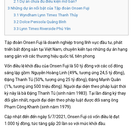
2.1
Dự án chưa đủ điều kiện mở bán?
3
Những dự án nổi bật của Tập đoàn Onsen Fuji
3.1
Wyndham Lynn Times Thanh Thủy
3.2
Dolce Penisola Quảng Bình
3.3
Lynn Times Riverside Phú Yên
Tập đoàn Onsen Fuji là doanh nghiệp trong lĩnh vực đầu tư, phát
triển bất động sản tại Việt Nam, chuyên kiến tạo những dự án hạng
sang gắn với các thương hiệu quốc tế, tiên phong.
Vốn điều lệ khởi đầu của Onsen Fuji là 50 tỷ đồng với các cổ đông
sáng lập gồm: Nguyễn Hoàng Linh (49%, tương ứng 24,5 tỷ đồng),
Đặng Thanh Tú (50%, tương ứng 25 tỷ đồng), Đặng Mạnh Quân
(1%, tương ứng 500 triệu đồng). Người đại diện theo pháp luật thời
kỳ này là bà Đặng Thanh Tú (sinh năm 1983). Tại lần đăng ký thay
đổi gần nhất, người đại diện theo pháp luật được đổi sang ông
Phạm Công Khanh (sinh năm 1979).
Cập nhật đến đến ngày 5/7/2021, Onsen Fuji có vốn điều lệ đạt
1.000 tỷ đồng, tức tăng gấp 20 lần so với mức khởi đầu.