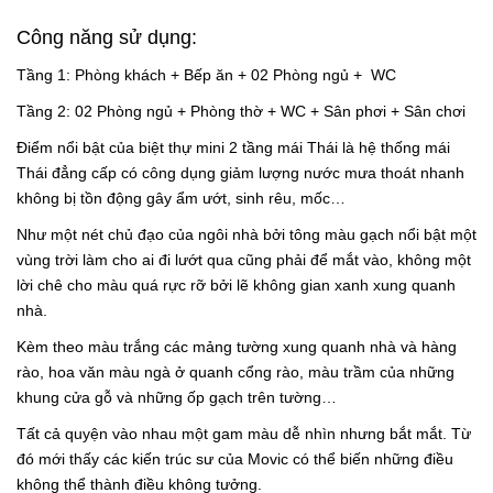
Công năng sử dụng:
Tầng 1: Phòng khách + Bếp ăn + 02 Phòng ngủ + WC
Tầng 2: 02 Phòng ngủ + Phòng thờ + WC + Sân phơi + Sân chơi
Điểm nổi bật của biệt thự mini 2 tầng mái Thái là hệ thống mái
Thái đẳng cấp có công dụng giảm lượng nước mưa thoát nhanh
không bị tồn động gây ẩm ướt, sinh rêu, mốc…
Như một nét chủ đạo của ngôi nhà bởi tông màu gạch nổi bật một
vùng trời làm cho ai đi lướt qua cũng phải để mắt vào, không một
lời chê cho màu quá rực rỡ bởi lẽ không gian xanh xung quanh
nhà.
Kèm theo màu trắng các mảng tường xung quanh nhà và hàng
rào, hoa văn màu ngà ở quanh cổng rào, màu trầm của những
khung cửa gỗ và những ốp gạch trên tường…
Tất cả quyện vào nhau một gam màu dễ nhìn nhưng bắt mắt. Từ
đó mới thấy các kiến trúc sư của Movic có thể biến những điều
không thể thành điều không tưởng.