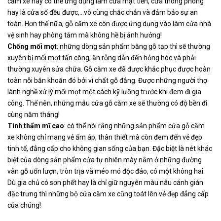
căm xe này có thể ứng dụng làm cửa mặt tiền, cửa thông phòng
hay là cửa sổ đều được,…vô cùng chắc chắn và đảm bảo sự an
toàn. Hơn thế nữa, gỗ căm xe còn được ứng dụng vào làm cửa nhà
vệ sinh hay phòng tắm mà không hề bị ảnh hưởng!
Chống mối mọt
: những dòng sản phẩm bằng gỗ tạp thì sẽ thường
xuyên bị mối mọt tấn công, ăn rỗng dẫn đến hỏng hóc và phải
thường xuyên sửa chữa. Gỗ căm xe đã được khắc phục được hoàn
toàn nỗi băn khoăn đó bởi vì chất gỗ đắng. Được những người thợ
lành nghề xử lý mối mọt một cách kỹ lưỡng trước khi đem đi gia
công. Thế nên, những mẫu cửa gỗ căm xe sẽ thường có độ bền đi
cùng năm tháng!
Tính thẩm mĩ cao
: có thể nói rằng những sản phẩm cửa gỗ căm
xe không chỉ mang vẻ ấm áp, thân thiết mà còn đem đến vẻ đẹp
tinh tế, đẳng cấp cho không gian sống của bạn. Đặc biệt là nét khác
biệt của dòng sản phẩm cửa tự nhiên mày nằm ở những đường
vân gỗ uốn lượn, tròn trịa và méo mó độc đáo, có một không hai.
Dù gia chủ có sơn phết hay là chỉ giữ nguyên màu nâu cánh gián
đặc trưng thì những bộ cửa căm xe cũng toát lên vẻ đẹp đẳng cấp
của chúng!