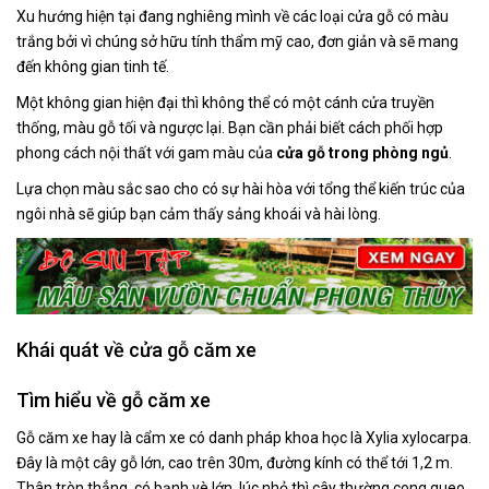
Xu hướng hiện tại đang nghiêng mình về các loại cửa gỗ có màu
trắng bởi vì chúng sở hữu tính thẩm mỹ cao, đơn giản và sẽ mang
đến không gian tinh tế.
Một không gian hiện đại thì không thể có một cánh cửa truyền
thống, màu gỗ tối và ngược lại. Bạn cần phải biết cách phối hợp
phong cách nội thất với gam màu của
cửa gỗ trong phòng ngủ
.
Lựa chọn màu sắc sao cho có sự hài hòa với tổng thể kiến trúc của
ngôi nhà sẽ giúp bạn cảm thấy sảng khoái và hài lòng.
Khái quát về cửa gỗ căm xe
Tìm hiểu về gỗ căm xe
Gỗ căm xe hay là cẩm xe có danh pháp khoa học là Xylia xylocarpa.
Đây là một cây gỗ lớn, cao trên 30m, đường kính có thể tới 1,2 m.
Thân tròn thẳng, có bạnh vè lớn, lúc nhỏ thì cây thường cong queo.