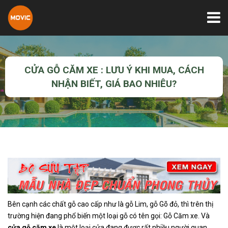
CỬA GỖ CĂM XE : LƯU Ý KHI MUA, CÁCH
NHẬN BIẾT, GIÁ BAO NHIÊU?
Bên cạnh các chất gỗ cao cấp như là gỗ Lim, gỗ Gõ đỏ, thì trên thị
trường hiện đang phổ biến một loại gỗ có tên gọi: Gỗ Căm xe. Và
cửa gỗ căm xe
là một loại cửa đang được rất nhiều người quan