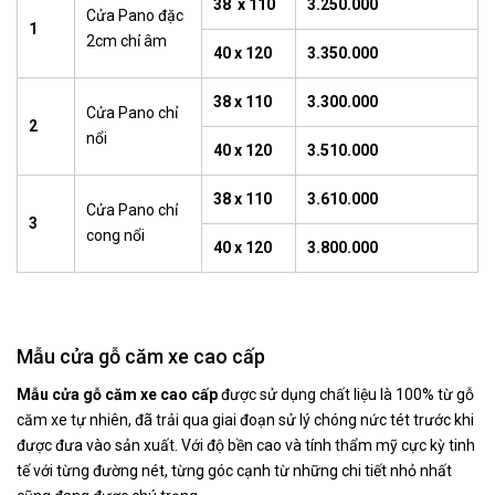
38 x 110
3.250.000
Cửa Pano đặc
1
2cm chỉ âm
40 x 120
3.350.000
38 x 110
3.300.000
Cửa Pano chỉ
2
nổi
40 x 120
3.510.000
38 x 110
3.610.000
Cửa Pano chỉ
3
cong nổi
40 x 120
3.800.000
Mẫu cửa gỗ căm xe cao cấp
Mẫu cửa gỗ căm xe cao cấp
được sử dụng chất liệu là 100% từ gỗ
căm xe tự nhiên, đã trải qua giai đoạn sử lý chóng nức tét trước khi
được đưa vào sản xuất. Với độ bền cao và tính thẩm mỹ cực kỳ tinh
tế với từng đường nét, từng góc cạnh từ những chi tiết nhỏ nhất