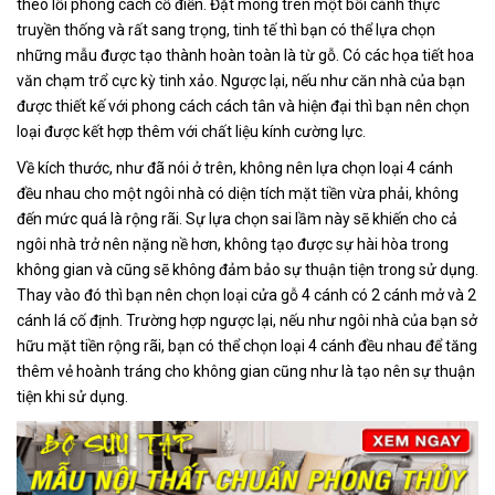
theo lối phong cách cổ điển. Đặt móng trên một bối cảnh thực
truyền thống và rất sang trọng, tinh tế thì bạn có thể lựa chọn
những mẫu được tạo thành hoàn toàn là từ gỗ. Có các họa tiết hoa
văn chạm trổ cực kỳ tinh xảo. Ngược lại, nếu như căn nhà của bạn
được thiết kế với phong cách cách tân và hiện đại thì bạn nên chọn
loại được kết hợp thêm với chất liệu kính cường lực.
Về kích thước, như đã nói ở trên, không nên lựa chọn loại 4 cánh
đều nhau cho một ngôi nhà có diện tích mặt tiền vừa phải, không
đến mức quá là rộng rãi. Sự lựa chọn sai lầm này sẽ khiến cho cả
ngôi nhà trở nên nặng nề hơn, không tạo được sự hài hòa trong
không gian và cũng sẽ không đảm bảo sự thuận tiện trong sử dụng.
Thay vào đó thì bạn nên chọn loại cửa gỗ 4 cánh có 2 cánh mở và 2
cánh lá cố định. Trường hợp ngược lại, nếu như ngôi nhà của bạn sở
hữu mặt tiền rộng rãi, bạn có thể chọn loại 4 cánh đều nhau để tăng
thêm vẻ hoành tráng cho không gian cũng như là tạo nên sự thuận
tiện khi sử dụng.