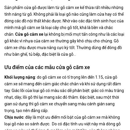
Sản phẩm cửa gỗ được làm từ gỗ căm xe kế thừa rất nhiều những
tính năng từ gỗ. Không phải là loại gỗ nào cũng làm cửa hay có thể
đóng các đồ nội thất khác được. Nhờ vào các đặc tính sinh học của
mình mà gỗ căm xe là loại cây cho gỗ tốt, khá là bền và chắc
chắn.
Cửa gỗ căm xe
lại không bị mối mọt tấn công như là các loại
gỗ khác vì nhựa của căm xe thường gây khó chịu cho chúng. Gỗ
căm xe chịu được mưa nắng cực kỳ tốt. Thường dùng để đóng đồ
như bàn ghế, tủ bếp, đặc biệt là cửa gỗ…
Ưu điểm của các mẫu cửa gỗ căm xe
Khối lượng nặng
: do gỗ căm xe có tỉ trọng lên đến 1.15, cửa gỗ
căm xe sẽ mang đến cảm giác chắc chắn và khi sử dụng rất đằm
tay. Giác lõi của loại gỗ có màu sắc dễ phân biệt: giác có màu trắng
nhạt, dày; lõi gỗ thì lại mang sắc đỏ thẫm. Đặc biệt, sau một thời
gian sử dụng thì gỗ căm xe chuyển sang màu cánh gián sang
trọng, tạo nên đẳng cấp.
Chịu nước
: đây là một ưu điểm nổi bật của gỗ căm xe mà không
loại gỗ nào so sánh được. Do có đặc tính ưu việt này mà dòng gỗ