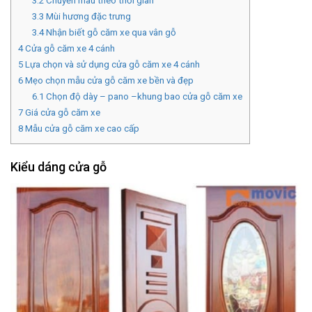
3.2
Chuyển màu theo thời gian
3.3
Mùi hương đặc trưng
3.4
Nhận biết gỗ căm xe qua vân gỗ
4
Cửa gỗ căm xe 4 cánh
5
Lựa chọn và sử dụng cửa gỗ căm xe 4 cánh
6
Mẹo chọn mẫu cửa gỗ căm xe bền và đẹp
6.1
Chọn độ dày – pano –khung bao cửa gỗ căm xe
7
Giá cửa gỗ căm xe
8
Mẫu cửa gỗ căm xe cao cấp
Kiểu dáng cửa gỗ