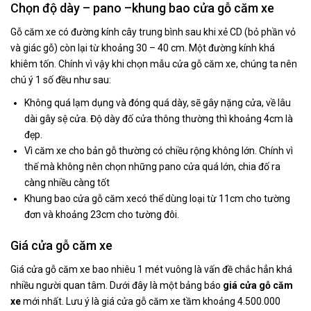
Chọn độ dày – pano –khung bao cửa gỗ căm xe
Gỗ căm xe có đường kính cây trung bình sau khi xẻ CD (bỏ phần vỏ
và giác gỗ) còn lại từ khoảng 30 – 40 cm. Một đường kính khá
khiêm tốn. Chính vì vậy khi chọn mẫu cửa gỗ căm xe, chúng ta nên
chú ý 1 số đều như sau:
Không quá lạm dụng và đóng quá dày, sẽ gây nặng cửa, về lâu
dài gây sệ cửa. Độ dày đố cửa thông thường thì khoảng 4cm là
đẹp.
Vì căm xe cho bản gỗ thường có chiều rộng không lớn. Chính vì
thế mà không nên chọn những pano cửa quá lớn, chia đố ra
càng nhiều càng tốt
Khung bao cửa gỗ căm xecó thể dùng loại từ 11cm cho tường
đơn và khoảng 23cm cho tường đôi.
Giá cửa gỗ căm xe
Giá cửa gỗ căm xe bao nhiêu 1 mét vuông là vấn đề chắc hẳn khá
nhiều người quan tâm. Dưới đây là một bảng báo
giá cửa gỗ căm
xe
mới nhất. Lưu ý là giá cửa gỗ căm xe tầm khoảng 4.500.000