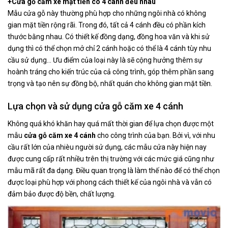
+Cửa gỗ căm xe mặt tiền có 4 cánh đều nhau
Mẫu cửa gỗ này thường phù hợp cho những ngôi nhà có không
gian mặt tiền rộng rãi. Trong đó, tất cả 4 cánh đều có phần kích
thước bằng nhau. Có thiết kế đồng dạng, đồng hoa văn và khi sử
dụng thì có thể chọn mở chỉ 2 cánh hoặc có thể là 4 cánh tùy nhu
cầu sử dụng… Ưu điểm của loại này là sẽ cộng hưởng thêm sự
hoành tráng cho kiến trúc của cả công trình, góp thêm phần sang
trọng và tạo nên sự đồng bộ, nhất quán cho không gian mặt tiền.
Lựa chọn và sử dụng cửa gỗ căm xe 4 cánh
Không quá khó khăn hay quá mất thời gian để lựa chọn được một
mẫu
cửa gỗ căm xe 4 cánh
cho công trình của bạn. Bởi vì, với nhu
cầu rất lớn của nhièu người sử dụng, các mẫu cửa này hiện nay
được cung cấp rất nhiều trên thị trường với các mức giá cũng như
mẫu mã rất đa dạng. Điều quan trọng là làm thế nào để có thể chọn
được loại phù hợp với phong cách thiết kế của ngôi nhà và vẫn có
đảm bảo được độ bền, chất lượng.