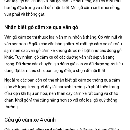
Các loại gỗ nói chung và loại gỗ căm xe nói riêng, đều có một mùi
hương đặc trưng và rất dễ nhận biết. Mùi gỗ căm xe thì hơi nồng,
vừa phải và không gắt.
Nhận biết gỗ căm xe qua vân gỗ
Vân gỗ căm xe thì thuộc loại vân mịn, nhỏ và thẳng. Có vân núi và
vân sọc xen kẽ giữa các vân hàng năm. Vì mặt gỗ căm xe có màu
sậm nên các vân gỗ căm xe không được nổi bật như các dòng gỗ
khác. Tuy nhiên, gỗ căm xe có các đường vân rất đẹp và sang
trọng. Đã được các chuyên gia đánh giá cao và đã được người tiêu
dùng đặt làm tiêu chí quan trọng để lựa chọn đồ nội thất.
Ngoài ra các bạn còn có thể nhận biết gỗ căm xe thông qua cảm
giác về trọng lượng. Vì đây là loài sinh trưởng và phát triển trong
điều kiện khí hậu ôn hòa, nên thân cây căm xe rất cứng và chắc
chắn. Khối gỗ vì thế cũng nặng hơn so với các loại gỗ quý thông
thường.
Cửa gỗ căm xe 4 cánh
Các mẫu
cửa gỗ căm xe 4 cánh
thường sẽ được sử dụng để lắp