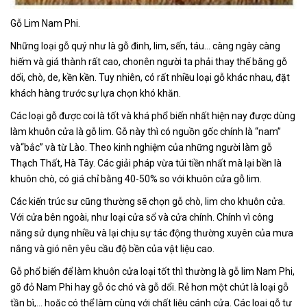
Gỗ Lim Nam Phi.
Những loại gỗ quý như là gỗ đinh, lim, sến, táu… càng ngày càng
hiếm và giá thành rất cao, chonên người ta phải thay thế bằng gỗ
dổi, chò, de, kền kền. Tuy nhiên, có rất nhiều loại gỗ khác nhau, đặt
khách hàng trước sự lựa chọn khó khăn.
Các loại gỗ được coi là tốt và khá phổ biến nhất hiện nay được dùng
làm khuôn cửa là gỗ lim. Gỗ này thì có nguồn gốc chính là “nam”
và“bắc” và từ Lào. Theo kinh nghiệm của những người làm gỗ
Thạch Thất, Hà Tây. Các giải pháp vừa túi tiền nhất mà lại bền là
khuôn chò, có giá chỉ bằng 40-50% so với khuôn cửa gỗ lim.
Các kiến trúc sư cũng thường sẽ chọn gỗ chò, lim cho khuôn cửa.
Với cửa bên ngoài, như loại cửa sổ và cửa chính. Chính vì công
năng sử dụng nhiều và lại chịu sự tác động thường xuyên của mưa
nắng và gió nên yêu cầu độ bền của vật liệu cao.
Gỗ phổ biến để làm khuôn cửa loại tốt thì thường là gỗ lim Nam Phi,
gõ đỏ Nam Phi hay gỗ óc chó và gỗ dổi. Rẻ hơn một chút là loại gỗ
tần bì,… hoặc có thể làm cùng với chất liệu cánh cửa. Các loại gỗ tự