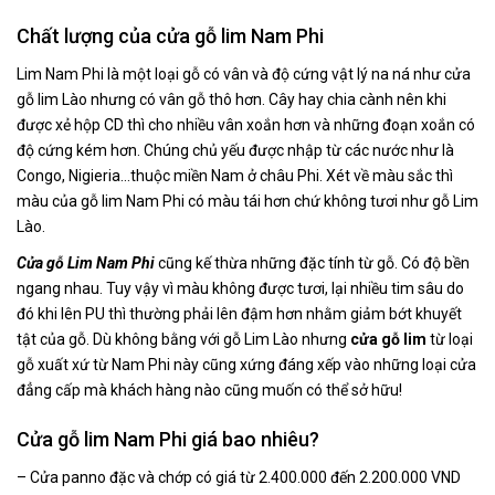
Chất lượng của cửa gỗ lim Nam Phi
Lim Nam Phi là một loại gỗ có vân và độ cứng vật lý na ná như cửa
gỗ lim Lào nhưng có vân gỗ thô hơn. Cây hay chia cành nên khi
được xẻ hộp CD thì cho nhiều vân xoắn hơn và những đoạn xoắn có
độ cứng kém hơn. Chúng chủ yếu được nhập từ các nước như là
Congo, Nigieria…thuộc miền Nam ở châu Phi. Xét về màu sắc thì
màu của gỗ lim Nam Phi có màu tái hơn chứ không tươi như gỗ Lim
Lào.
Cửa gỗ Lim Nam Phi
cũng kế thừa những đặc tính từ gỗ. Có độ bền
ngang nhau. Tuy vậy vì màu không được tươi, lại nhiều tim sâu do
đó khi lên PU thì thường phải lên đậm hơn nhằm giảm bớt khuyết
tật của gỗ. Dù không bằng với gỗ Lim Lào nhưng
cửa gỗ lim
từ loại
gỗ xuất xứ từ Nam Phi này cũng xứng đáng xếp vào những loại cửa
đẳng cấp mà khách hàng nào cũng muốn có thể sở hữu!
Cửa gỗ lim Nam Phi giá bao nhiêu?
– Cửa panno đặc và chớp có giá từ 2.400.000 đến 2.200.000 VND