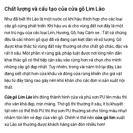
Chất lượng và cấu tạo của cửa gỗ Lim Lào
Như đã biết thì Lào là một nước có khí hậu thích hợp cho các loại
cây gỗ cứng phát triển. Khí hậu ưu ái cho vùng đất nơi đây là một
nơi trú ngụ của các loại Lim, Hương, Gõ, hay Căm xe…Tất cả chúng
đều là các nhóm gỗ quý đã và đang cạn kiệt dần về số lượng. Gỗ
được khai thác từ vùng đất này thường sẽ cho chất gỗ chắc, đặc và
rất ít sâu. Một phần vì rừng già, pháp luật được nới lỏng nên dân
khai thác gỗ có thể tiếp cận sâu vào rừng hơn và chọn cho mình
những cây gỗ đẹp nhất. Tuy nhiên, trong vài năm trở lại đây, Lào
đang siết chặt hơn cửa khẩu và đóng cửa rừng khiến cho giá vật
liệu từ đây tăng cao gây nên khó khăn cho các đơn vị sản xuất nội
thất.
Cửa gỗ Lim Lào
khi đóng thành hình cửa và phủ sơn PU lên màu thì
cho vân khá đẹp, mịn màng. Thớ gỗ thì thường ít sâu, ít bị khuyết
tật nên có thể thổi PU thì thợ sơn PU thường sẽ cho tông màu nhạt
nhằm tôn lên vẻ đẹp của vân gỗ. Chính vì thế nên
cửa gỗ lim
xuất
xứ Lào sẽ thường được khách hàng săn đón nhiều hơn!