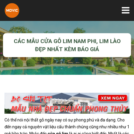
CÁC MẪU CỬA GỖ LIM NAM PHI, LIM LÀO
ĐẸP NHẤT KÈM BÁO GIÁ
Có thể nói nội thất gỗ ngày nay có sự phong phú và đa dạng. Cho
đến ngay cả nguyên vật liệu cấu thành chúng cũng như nhiều như 1
mê hồn trận. Nhắc đến
c
ửa gỗ lim
là ai ai cũng biết đến. Nhất là các