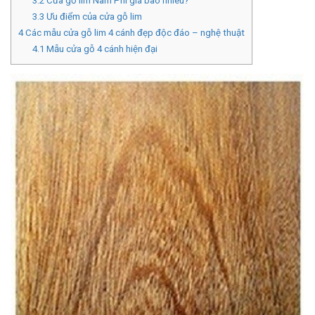
3.2
Cửa gỗ lim Nam Phi giá bao nhiêu?
3.3
Ưu điểm của cửa gỗ lim
4
Các mẫu cửa gỗ lim 4 cánh đẹp độc đáo – nghệ thuật
4.1
Mẫu cửa gỗ 4 cánh hiện đại