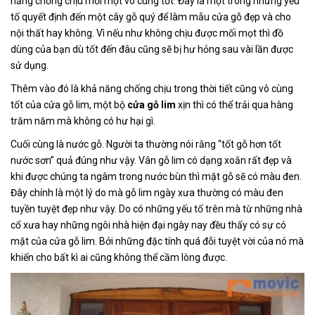
năng chống chịu mối mọt vô cùng tốt. Đây là một trong những yếu
tố quyết định đến một cây gỗ quý để làm mẫu cửa gỗ đẹp và cho
nội thất hay không. Vì nếu như không chịu được mối mọt thì đồ
dùng của bạn dù tốt đến đâu cũng sẽ bị hư hỏng sau vài lần được
sử dụng.
Thêm vào đó là khả năng chống chịu trong thời tiết cũng vô cùng
tốt của cửa gỗ lim, một bộ
cửa gỗ
lim
xịn thì có thể trải qua hàng
trăm năm mà không có hư hại gì.
Cuối cùng là nước gỗ. Người ta thường nói rằng “tốt gỗ hơn tốt
nước sơn” quả đúng như vậy. Vân gỗ lim có dạng xoắn rất đẹp và
khi được chúng ta ngâm trong nước bùn thì mặt gỗ sẽ có màu đen.
Đây chính là một lý do mà gỗ lim ngày xưa thường có màu đen
tuyền tuyệt đẹp như vậy. Do có những yếu tố trên mà từ những nhà
cổ xưa hay những ngôi nhà hiện đại ngày nay đều thấy có sự có
mặt của cửa gỗ lim. Bởi những đặc tính quá đỗi tuyệt vời của nó mà
khiến cho bất kì ai cũng không thể cầm lòng được.