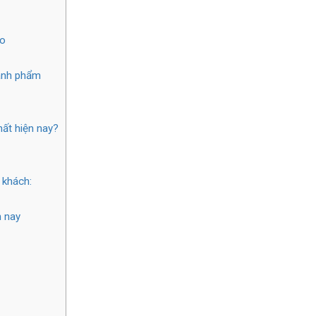
ạo
hành phẩm
ất hiện nay?
 khách:
 nay