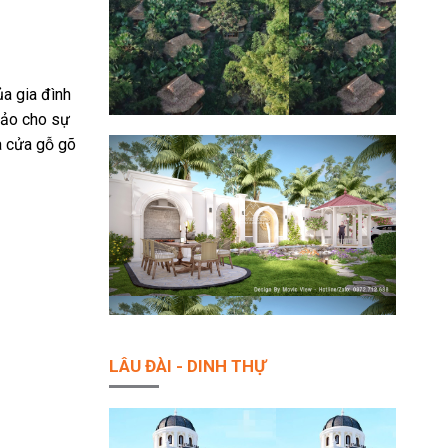
ủa gia đình
bảo cho sự
à cửa gỗ gõ
LÂU ĐÀI - DINH THỰ