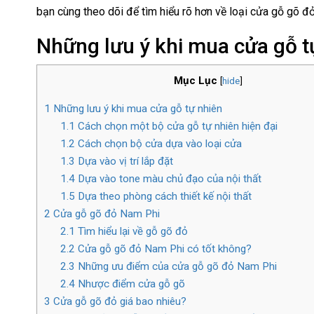
bạn cùng theo dõi để tìm hiểu rõ hơn về loại cửa gỗ gõ đ
Những lưu ý khi mua cửa gỗ t
Mục Lục
[
hide
]
1
Những lưu ý khi mua cửa gỗ tự nhiên
1.1
Cách chọn một bộ cửa gỗ tự nhiên hiện đại
1.2
Cách chọn bộ cửa dựa vào loại cửa
1.3
Dựa vào vị trí lắp đặt
1.4
Dựa vào tone màu chủ đạo của nội thất
1.5
Dựa theo phòng cách thiết kế nội thất
2
Cửa gỗ gõ đỏ Nam Phi
2.1
Tìm hiểu lại về gỗ gõ đỏ
2.2
Cửa gỗ gõ đỏ Nam Phi có tốt không?
2.3
Những ưu điểm của cửa gỗ gõ đỏ Nam Phi
2.4
Nhược điểm cửa gỗ gõ
3
Cửa gỗ gõ đỏ giá bao nhiêu?