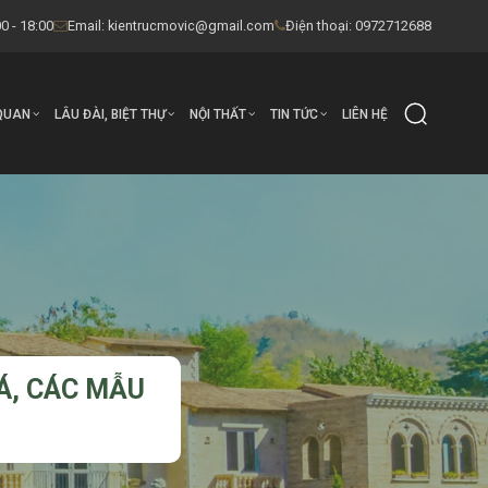
0 - 18:00
Email:
kientrucmovic@gmail.com
Điện thoại: 0972712688
QUAN
LÂU ĐÀI, BIỆT THỰ
NỘI THẤT
TIN TỨC
LIÊN HỆ
Á, CÁC MẪU