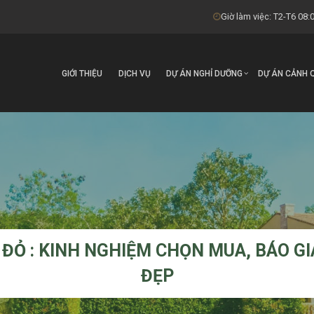
Giờ làm việc: T2-T6 08:0
GIỚI THIỆU
DỊCH VỤ
DỰ ÁN NGHỈ DƯỠNG
DỰ ÁN CẢNH 
 ĐỎ : KINH NGHIỆM CHỌN MUA, BÁO GI
ĐẸP