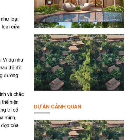
 như loại
 loại
cửa
. Ví dụ như
 màu đỏ đô
ững đường
ình và chắc
 thể hiện
DỰ ÁN CẢNH QUAN
ng trí cổ
ủa mình.
ẻ đẹp của