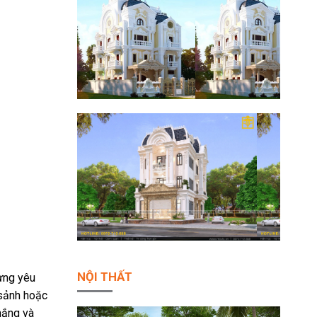
NỘI THẤT
từng yêu
 sảnh hoặc
nắng và