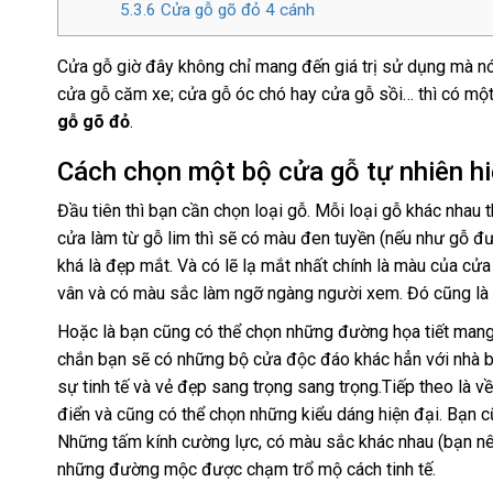
5.3.6
Cửa gỗ gõ đỏ 4 cánh
Cửa gỗ giờ đây không chỉ mang đến giá trị sử dụng mà nó 
cửa gỗ căm xe; cửa gỗ óc chó hay cửa gỗ sồi… thì có một
gỗ gõ đỏ
.
Cách chọn một bộ cửa gỗ tự nhiên hi
Đầu tiên thì bạn cần chọn loại gỗ. Mỗi loại gỗ khác nhau
cửa làm từ gỗ lim thì sẽ có màu đen tuyền (nếu như gỗ 
khá là đẹp mắt. Và có lẽ lạ mắt nhất chính là màu của c
vân và có màu sắc làm ngỡ ngàng người xem. Đó cũng là l
Hoặc là bạn cũng có thể chọn những đường họa tiết man
chắn bạn sẽ có những bộ cửa độc đáo khác hẳn với nhà bên
sự tinh tế và vẻ đẹp sang trọng sang trọng.Tiếp theo là v
điển và cũng có thể chọn những kiểu dáng hiện đại. Bạn c
Những tấm kính cường lực, có màu sắc khác nhau (bạn n
những đường mộc được chạm trổ mộ cách tinh tế.