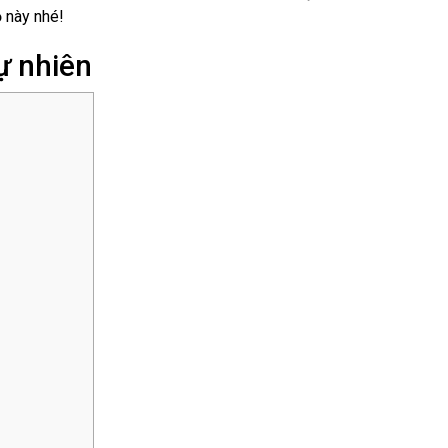
ỏ này nhé!
ự nhiên