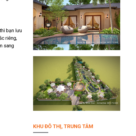
thì bạn lưu
c riêng,
ẫm sang
KHU ĐÔ THỊ, TRUNG TÂM