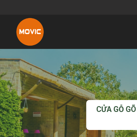
CỬA GỖ GÕ