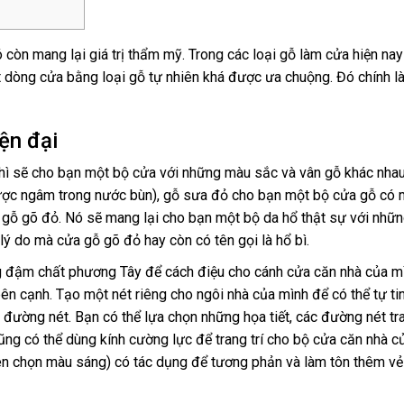
còn mang lại giá trị thẩm mỹ. Trong các loại gỗ làm cửa hiện nay
 dòng cửa bằng loại gỗ tự nhiên khá được ưa chuộng. Đó chính là
ện đại
 thì sẽ cho bạn một bộ cửa với những màu sắc và vân gỗ khác nhau
được ngâm trong nước bùn), gỗ sưa đỏ cho bạn một bộ cửa gỗ có
ửa gỗ gõ đỏ. Nó sẽ mang lại cho bạn một bộ da hổ thật sự với nh
ý do mà cửa gỗ gõ đỏ hay còn có tên gọi là hổ bì.
g đậm chất phương Tây để cách điệu cho cánh cửa căn nhà của m
 cạnh. Tạo một nét riêng cho ngôi nhà của mình để có thể tự tin
ề đường nét. Bạn có thể lựa chọn những họa tiết, các đường nét tra
ũng có thể dùng kính cường lực để trang trí cho bộ cửa căn nhà c
ên chọn màu sáng) có tác dụng để tương phản và làm tôn thêm v