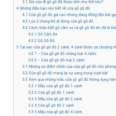
3.1
Giá cửa đi gỗ gõ đỏ được tính như thế nào?
4
Những điều bạn nên biết về cửa gỗ gõ đỏ
4.1
Cửa gỗ gõ đỏ giá cao nhưng đáng đồng tiền bát g
4.2
Lưu ý chung khi đi đóng cửa gỗ gõ đỏ
4.3
Cách nhận biết gỗ căm xe và gỗ gõ đỏ khi đã là t
4.3.1
Gỗ Căm Xe
4.3.2
Gỗ Gõ Đỏ
5
Tại sao cửa gỗ gõ đỏ 2 cánh, 4 cánh được ưa chuộng nh
5.0.1
– Cửa gỗ gõ đỏ chủng loại 4 cánh:
5.0.2
– Cửa gỗ gõ đỏ loại 2 cánh:
5.1
Những ưu điểm chính của cửa gỗ gõ đỏ cho phòng
5.2
Cửa gỗ gõ đỏ mang lại sự sang trọng vượt bật
5.3
Xem qua những mẫu cửa gỗ gõ đỏ thông dụng hiện
5.3.1
Mẫu cửa gỗ gõ đỏ 1 cánh
5.3.2
Cửa gỗ gõ đỏ 1 cánh
5.3.3
Mẫu cửa gỗ gõ đỏ 2 cánh
5.3.4
Cửa gỗ gõ đỏ 2 cánh
5.3.5
Mẫu cửa gỗ gõ đỏ 4 cánh.