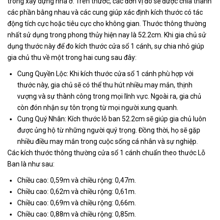
trong xây dựng nhà ở. Trên thước, các đơn vị đo sẽ được chia thành
các phần bằng nhau và các cung giúp xác định kích thước có tác
động tích cực hoặc tiêu cực cho không gian. Thước thông thường
nhất sử dụng trong phong thủy hiện nay là 52.2cm. Khi gia chủ sử
dụng thước này để đo kích thước cửa sổ 1 cánh, sự chia nhỏ giúp
gia chủ thu về một trong hai cung sau đây:
Cung Quyền Lộc: Khi kích thước cửa sổ 1 cánh phù hợp với
thước này, gia chủ sẽ có thể thu hút nhiều may mắn, thịnh
vượng và sự thành công trong mọi lĩnh vực. Ngoài ra, gia chủ
còn đón nhận sự tôn trọng từ mọi người xung quanh.
Cung Quý Nhân: Kích thước lỗ ban 52.2cm sẽ giúp gia chủ luôn
được ủng hộ từ những người quý trọng. Đồng thời, họ sẽ gặp
nhiều điều may mắn trong cuộc sống cá nhân và sự nghiệp.
Các kích thước thông thường cửa sổ 1 cánh chuẩn theo thước Lỗ
Ban là như sau:
Chiều cao: 0,59m và chiều rộng: 0,47m.
Chiều cao: 0,62m và chiều rộng: 0,61m.
Chiều cao: 0,69m và chiều rộng: 0,66m.
Chiều cao: 0,88m và chiều rộng: 0,85m.