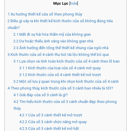
Mục Lục
[
hide
]
1
Xu hướng thiết kế cửa sổ theo phong thủy
2
Điều gì xảy ra khi thiết kế kích thước cửa sổ không đúng tiêu
chuẩn?
2.1
Mất đi sự hài hòa thẩm mỹ của không gian
2.2
Dư hoặc thiếu ánh sáng vào không gian nhà
2.3
Ảnh hưởng đến tổng thể thiết kế chung của ngôi nhà
3
Kích thước cửa sổ 4 cánh thu hút tài lộc không thể bỏ qua
3.1
Lựa chọn và tính toán kích thước cửa sổ 4 cánh theo lỗ ban
3.1.1
Kích thước của loại cửa sổ 4 cánh mở quay
3.1.2
Kích thước cửa sổ 4 cánh thiết kế mở trượt
3.2
Một số lưu ý quan trọng khi chọn kích thước cửa sổ 4 cánh
4
Theo phong thủy, kích thước cửa sổ 3 cánh bao nhiêu là tốt?
4.1
Giải đáp cửa sổ 3 cánh là gì?
4.2
Tìm hiểu kích thước cửa sổ 3 cánh chuẩn đẹp theo phong
thủy
4.2.1
Cửa sổ 3 cánh thiết kế mở trượt
4.2.2
Cửa sổ 3 cánh chức năng mở quay
4.2.3
Cửa sổ 3 cánh thiết kế mở hất