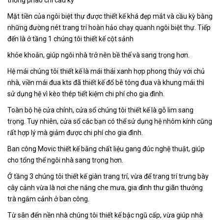
Mặt tiền của ngôi biệt thự được thiết kế khá đẹp mắt và cầu kỳ bằng
những đường nét trang trí hoàn hảo chạy quanh ngôi biệt thự. Tiếp
đến là ở tầng 1 chúng tôi thiết kế cột sảnh
khỏe khoắn, giúp ngôi nhà trở nên bề thế và sang trọng hơn.
Hệ mái chúng tôi thiết kế là mái thái xanh hợp phong thủy với chủ
nhà, viền mái đua kts đã thiết kế đổ bê tông đua và khung mái thì
sử dụng hệ vì kèo thép tiết kiệm chi phí cho gia đình.
Toàn bộ hệ cửa chính, cửa sổ chúng tôi thiết kế là gỗ lim sang
trọng. Tuy nhiên, cửa sổ các bạn có thể sử dụng hệ nhôm kính cũng
rất hợp lý mà giảm được chi phí cho gia đình.
Ban công Movic thiết kế bằng chất liệu gang đúc nghệ thuật, giúp
cho tổng thể ngôi nhà sang trọng hơn.
Ở tầng 3 chúng tôi thiết kế giàn trang trí, vừa để trang trí trưng bày
cây cảnh vừa là nơi che nắng che mưa, gia đình thư giãn thưởng
trà ngắm cảnh ở ban công.
Từ sân đến nền nhà chúng tôi thiết kế bậc ngũ cấp, vừa giúp nhà