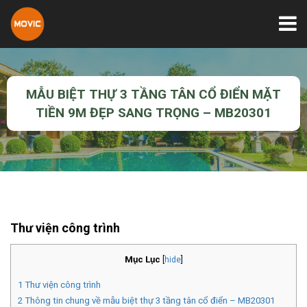
MẪU BIỆT THỰ 3 TẦNG TÂN CỔ ĐIỂN MẶT
TIỀN 9M ĐẸP SANG TRỌNG – MB20301
Thư viện công trình
Mục Lục
[
hide
]
1
Thư viện công trình
2
Thông tin chung về mẫu biệt thự 3 tầng tân cổ điển – MB20301