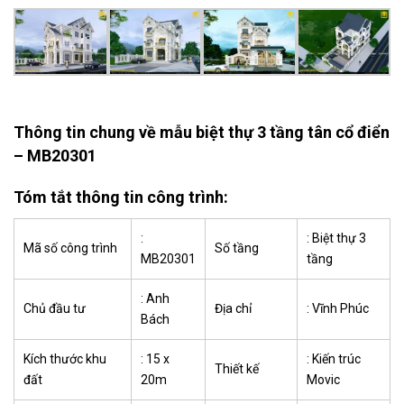
Thông tin chung về mẫu biệt thự 3 tầng tân cổ điển
– MB20301
Tóm tắt thông tin công trình:
:
: Biệt thự 3
Mã số công trình
Số tầng
MB20301
tầng
: Anh
Chủ đầu tư
Địa chỉ
: Vĩnh Phúc
Bách
Kích thước khu
: 15 x
: Kiến trúc
Thiết kế
đất
20m
Movic