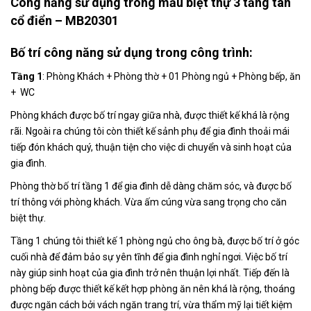
Công năng sử dụng trong mẫu biệt thự 3 tầng tân
cổ điển – MB20301
Bố trí công năng sử dụng trong công trình:
Tầng 1
: Phòng Khách + Phòng thờ + 01 Phòng ngủ + Phòng bếp, ăn
+ WC
Phòng khách được bố trí ngay giữa nhà, được thiết kế khá là rộng
rãi. Ngoài ra chúng tôi còn thiết kế sảnh phụ để gia đình thoải mái
tiếp đón khách quý, thuận tiện cho việc di chuyển và sinh hoạt của
gia đình.
Phòng thờ bố trí tầng 1 để gia đình dễ dàng chăm sóc, và được bố
trí thông với phòng khách. Vừa ấm cúng vừa sang trọng cho căn
biệt thự.
Tầng 1 chúng tôi thiết kế 1 phòng ngủ cho ông bà, được bố trí ở góc
cuối nhà để đảm bảo sự yên tĩnh để gia đình nghỉ ngơi. Việc bố trí
này giúp sinh hoạt của gia đình trở nên thuận lợi nhất. Tiếp đến là
phòng bếp được thiết kế kết hợp phòng ăn nên khá là rộng, thoáng
được ngăn cách bởi vách ngăn trang trí, vừa thẩm mỹ lại tiết kiệm