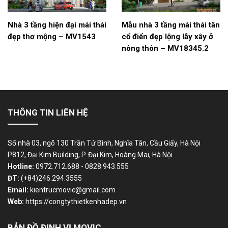
Nhà 3 tầng hiện đại mái thái
Mẫu nhà 3 tầng mái thái tân
đẹp thơ mộng – MV1543
cổ điển đẹp lộng lẫy xây ở
nông thôn – MV18345.2
THÔNG TIN LIÊN HỆ
Số nhà 03, ngõ 130 Trần Tử Bình, Nghĩa Tân, Cầu Giấy, Hà Nội
P812, Đại Kim Building, P. Đại Kim, Hoàng Mai, Hà Nội
Hotline:
0972.712.688 - 0828.943.555
ĐT:
(+84)246.294.3555
Email:
kientrucmovic@gmail.com
Web:
https://congtythietkenhadep.vn
BẢN ĐỒ ĐỊNH VỊ MOVIC