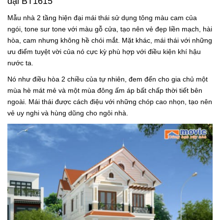
đại BT1615
Mẫu nhà 2 tầng hiện đại mái thái sử dụng tông màu cam của
ngói, tone sur tone với màu gỗ cửa, tạo nên vẻ đẹp liền mạch, hài
hòa, cam nhưng không hề chói mắt. Mặt khác, mái thái với những
ưu điểm tuyệt vời của nó cực kỳ phù hợp với điều kiện khí hậu
nước ta.
Nó như điều hòa 2 chiều của tự nhiên, đem đến cho gia chủ một
mùa hè mát mẻ và một mùa đông ấm áp bất chấp thời tiết bên
ngoài. Mái thái được cách điệu với những chóp cao nhọn, tạo nên
vẻ uy nghi và hùng dũng cho ngôi nhà.