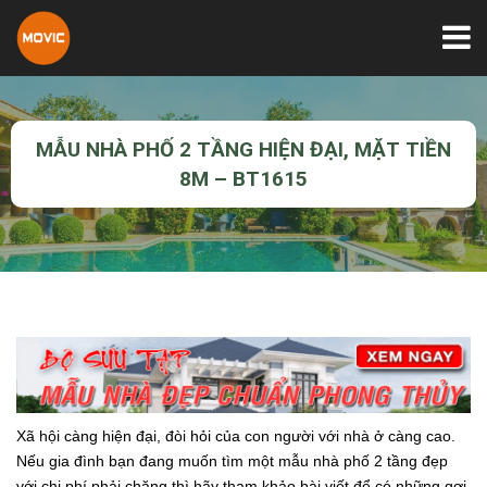
MẪU NHÀ PHỐ 2 TẦNG HIỆN ĐẠI, MẶT TIỀN
8M – BT1615
Xã hội càng hiện đại, đòi hỏi của con người với nhà ở càng cao.
Nếu gia đình bạn đang muốn tìm một mẫu nhà phố 2 tầng đẹp
với chi phí phải chăng thì hãy tham khảo bài viết để có những gợi