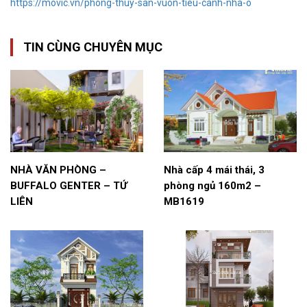
https://movic.vn/phong-thuy-san-vuon-tieu-canh-nha-o
TIN CÙNG CHUYÊN MỤC
NHÀ VĂN PHÒNG –
Nhà cấp 4 mái thái, 3
BUFFALO GENTER – TỨ
phòng ngủ 160m2 –
LIÊN
MB1619