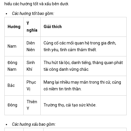
hiểu các hướng tốt và xấu bên dưới.
Các hướng tốt bao gồm:
Ý
Hướng
Giải thích
nghĩa
Diên
Củng cố các mối quan hệ trong gia đình,
Nam
Niên
tình yêu, tình cảm thắm thiết.
Đông
Sinh
Thu hút tài lộc, danh tiếng, thăng quan phát
Nam
Khí
tài công danh vững chắc.
Phục
Mang lại nhiều may mắn trong thi cử, củng
Bắc
Vị
có niềm tin tinh thần.
Thiên
Đông
Trường thọ, cải tạo sức khỏe.
Y
Các hướng xấu bao gồm: