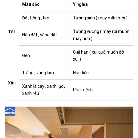
Màu sắc
Ý nghĩa
Đỏ , hồng , tím
Tương sinh ( may mắn mới )
Tương vượng ( may rồi muốn
Tốt
Nâu đất , vàng đất
may hơn )
Giải hạn ( xui quá muốn đỡ
Đen
xui )
Trắng , vàng kim
Hao tiền
Xấu
Xanh lá cây , xanh lục ,
Phá mệnh
xanh rêu