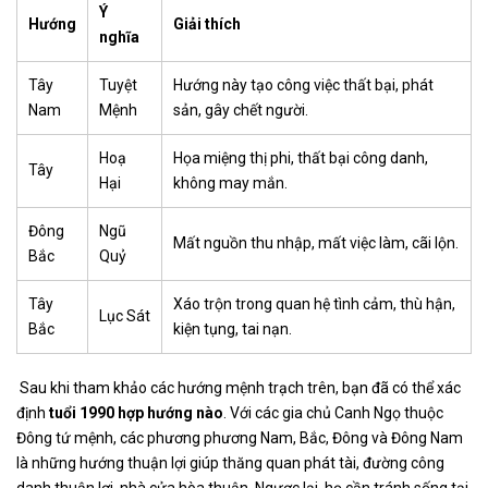
Ý
Hướng
Giải thích
nghĩa
Tây
Tuyệt
Hướng này tạo công việc thất bại, phát
Nam
Mệnh
sản, gây chết người.
Hoạ
Họa miệng thị phi, thất bại công danh,
Tây
Hại
không may mắn.
Đông
Ngũ
Mất nguồn thu nhập, mất việc làm, cãi lộn.
Bắc
Quỷ
Tây
Xáo trộn trong quan hệ tình cảm, thù hận,
Lục Sát
Bắc
kiện tụng, tai nạn.
Sau khi tham khảo các hướng mệnh trạch trên, bạn đã có thể xác
định
tuổi 1990 hợp hướng nào
.
Với các gia chủ Canh Ngọ thuộc
Đông tứ mệnh, các phương phương Nam, Bắc, Đông và Đông Nam
là những hướng thuận lợi giúp thăng quan phát tài, đường công
danh thuận lợi, nhà cửa hòa thuận. Ngược lại, họ cần tránh sống tại