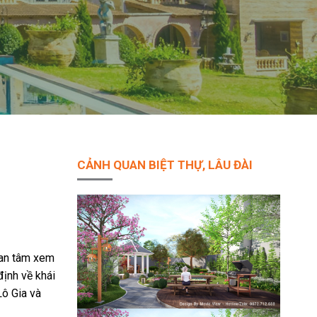
CẢNH QUAN BIỆT THỰ, LÂU ĐÀI
uan tâm xem
ịnh về khái
ô Gia và