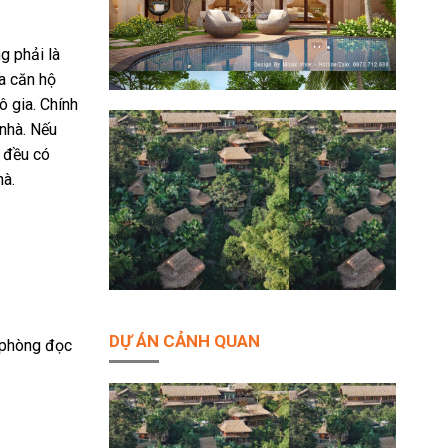
g phải là
a căn hộ
ô gia. Chính
 nhà. Nếu
i đều có
hà.
DỰ ÁN CẢNH QUAN
, phòng đọc