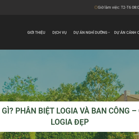
Giờ làm việc: T2-T6 08:0
GIỚI THIỆU
DỊCH VỤ
DỰ ÁN NGHỈ DƯỠNG
DỰ ÁN CẢNH 
 GÌ? PHÂN BIỆT LOGIA VÀ BAN CÔNG 
LOGIA ĐẸP