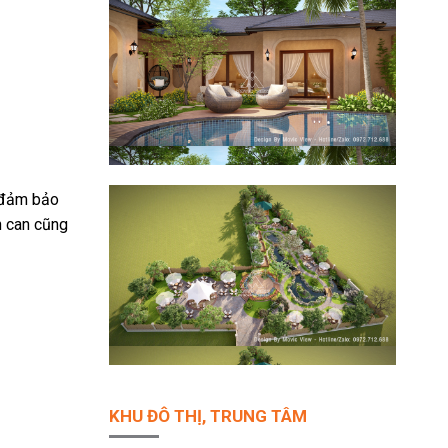
i đảm bảo
n can cũng
KHU ĐÔ THỊ, TRUNG TÂM