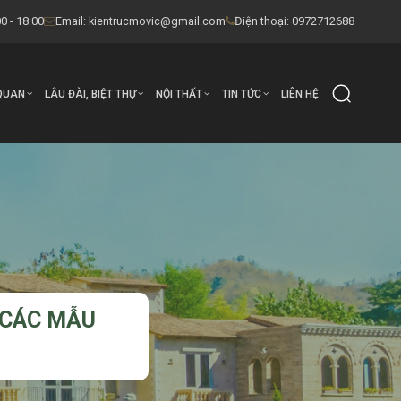
0 - 18:00
Email:
kientrucmovic@gmail.com
Điện thoại: 0972712688
QUAN
LÂU ĐÀI, BIỆT THỰ
NỘI THẤT
TIN TỨC
LIÊN HỆ
– CÁC MẪU