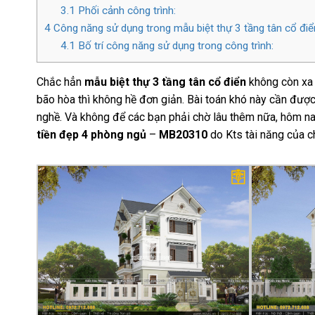
3.1
Phối cảnh công trình:
4
Công năng sử dụng trong mẫu biệt thự 3 tầng tân cổ đ
4.1
Bố trí công năng sử dụng trong công trình:
Chắc hẳn
mẫu biệt thự 3 tầng tân cổ điển
không còn xa l
bão hòa thì không hề đơn giản. Bài toán khó này cần được
nghề. Và không để các bạn phải chờ lâu thêm nữa, hôm na
tiền đẹp 4 phòng ngủ
–
MB20310
do Kts tài năng của ch