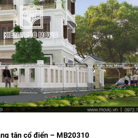
tầng tân cổ điển – MB20310