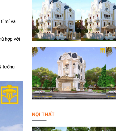
tỉ mỉ và
hù hợp với
lý tưởng
NỘI THẤT