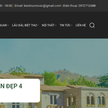
0 - 18:00
Email:
kientrucmovic@gmail.com
Điện thoại: 0972712688
QUAN
LÂU ĐÀI, BIỆT THỰ
NỘI THẤT
TIN TỨC
LIÊN HỆ
N ĐẸP 4