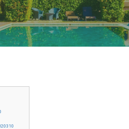
0
MB20310