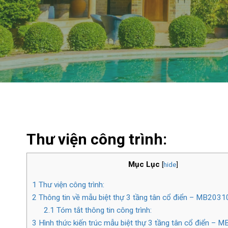
Thư viện công trình:
Mục Lục
[
hide
]
1
Thư viện công trình:
2
Thông tin về mẫu biệt thự 3 tầng tân cổ điển – MB2031
2.1
Tóm tắt thông tin công trình:
3
Hình thức kiến trúc mẫu biệt thự 3 tầng tân cổ điển – 