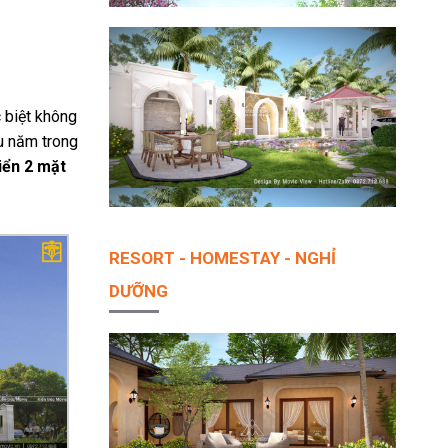
c biệt không
âu năm trong
iển 2 mặt
RESORT - HOMESTAY - NGHỈ
DƯỠNG