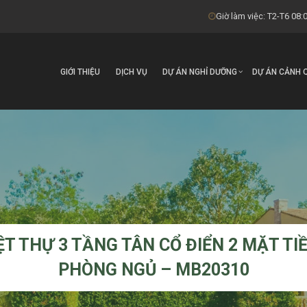
Giờ làm việc: T2-T6 08:0
GIỚI THIỆU
DỊCH VỤ
DỰ ÁN NGHỈ DƯỠNG
DỰ ÁN CẢNH 
ỆT THỰ 3 TẦNG TÂN CỔ ĐIỂN 2 MẶT TIỀ
PHÒNG NGỦ – MB20310