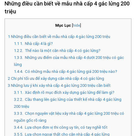
Những điều cần biết về mẫu nhà cấp 4 gác lửng 200
triệu
Mục Lục
[
hide
]
1
Những điều cần biết về mẫu nhà cấp 4 gác lửng 200 triệu
1.1
1. Nhà cấp 4 là gì?
1.2
2. Thế nào là một căn nhà cấp 4 có gác lửng?
1.3
3. Những ưu điểm của mẫu nhà cấp 4 dưới 200 triệu có gác
lửng
1.4
4. Có những mẫu nhà cấp 4 gác lửng giá 200 triệu nào?
2
Chi phí tối ưu để xây dựng căn nhà cấp 4 có gác lửng
3
Những lưu ý khi xây nhà cấp 4 gác lửng 200 triệu cần biết
3.1
1. Xác định rõ mục đích xây dựng gác lửng để làm gì?
3.2
2. Cầu thang lên gác lửng của thiết kế nhà cấp 4 gác lửng
200 triệu
3.3
3. Chọn nguyên vật liệu xây nhà cấp 4 gác lửng 200 triệu có
nguồn gốc rõ ràng
3.4
4. Lựa chọn đơn vị thi công uy tín, có tay nghề tốt
3.5
5. Lựa chọn ngoại thất cho căn nhà cấp 4 gác lửng