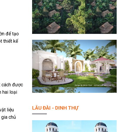
ườn để tạo
 thiết kế
ột cách được
 hai loại
LÂU ĐÀI - DINH THỰ
ật liệu
 gia chủ