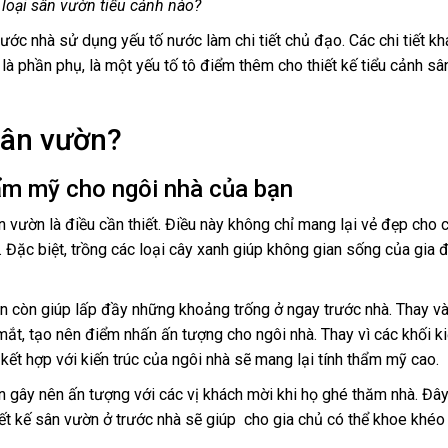
loại sân vườn tiểu cảnh nào?
ớc nhà sử dụng yếu tố nước làm chi tiết chủ đạo. Các chi tiết kh
 là phần phụ, là một yếu tố tô điểm thêm cho thiết kế tiểu cảnh s
 sân vườn?
ẩm mỹ cho ngôi nhà của bạn
ân vườn là điều cần thiết. Điều này không chỉ mang lại vẻ đẹp cho
 Đặc biệt, trồng các loại cây xanh giúp không gian sống của gia 
ạn còn giúp lấp đầy những khoảng trống ở ngay trước nhà. Thay và
ắt, tạo nên điểm nhấn ấn tượng cho ngôi nhà. Thay vì các khối ki
kết hợp với kiến trúc của ngôi nhà sẽ mang lại tính thẩm mỹ cao.
ên gây nên ấn tượng với các vị khách mời khi họ ghé thăm nhà. Đâ
 thiết kế sân vườn ở trước nhà sẽ giúp cho gia chủ có thể khoe khé