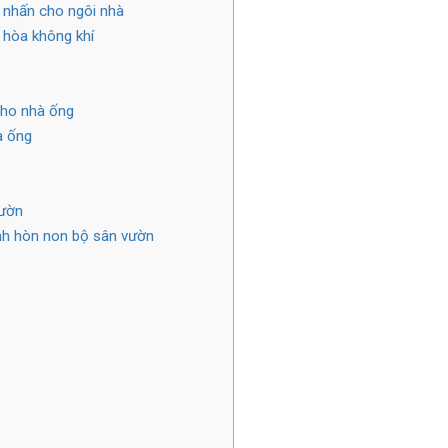
 nhấn cho ngôi nhà
 hòa không khí
cho nhà ống
à ống
vườn
ảnh hòn non bộ sân vườn