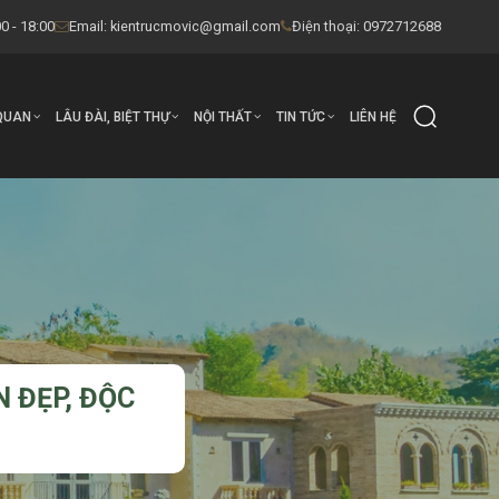
0 - 18:00
Email:
kientrucmovic@gmail.com
Điện thoại: 0972712688
QUAN
LÂU ĐÀI, BIỆT THỰ
NỘI THẤT
TIN TỨC
LIÊN HỆ
 ĐẸP, ĐỘC