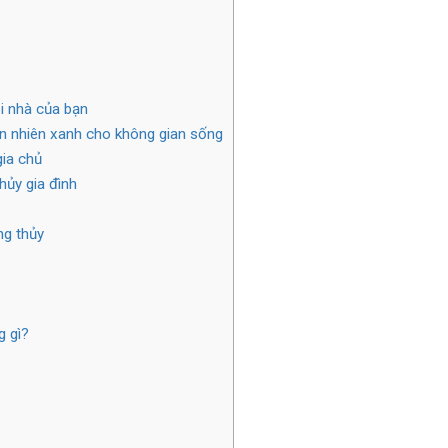
i nhà của bạn
ên nhiên xanh cho không gian sống
ia chủ
hủy gia đình
ng thủy
g gì?