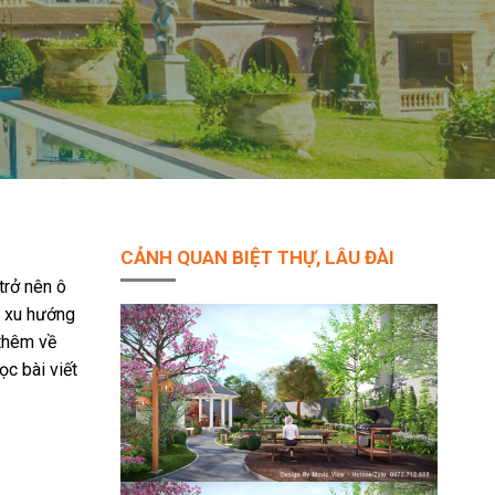
CẢNH QUAN BIỆT THỰ, LÂU ĐÀI
trở nên ô
có xu hướng
 thêm về
c bài viết