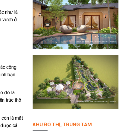
ác như là
ân vườn ở
 các công
đình bạn
o đó là
ến trúc thô
y còn là mặt
KHU ĐÔ THỊ, TRUNG TÂM
o được cá