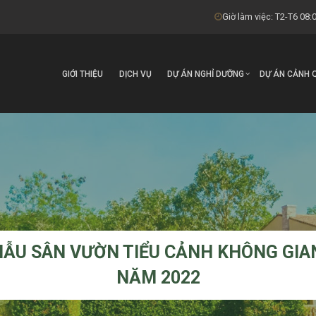
Giờ làm việc: T2-T6 08:0
GIỚI THIỆU
DỊCH VỤ
DỰ ÁN NGHỈ DƯỠNG
DỰ ÁN CẢNH 
MẪU SÂN VƯỜN TIỂU CẢNH KHÔNG GIAN
NĂM 2022