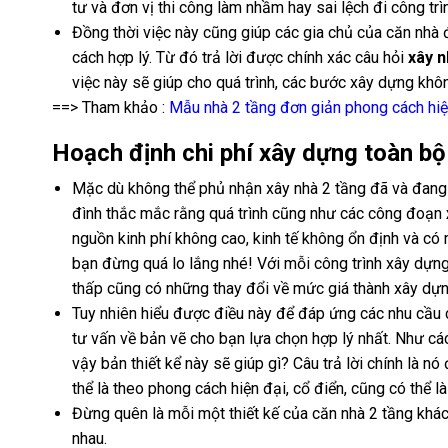
tư và đơn vị thi công làm nhầm hay sai lệch đi công t
Đồng thời việc này cũng giúp các gia chủ của căn nhà 
cách hợp lý. Từ đó trả lời được chính xác câu hỏi
xây n
việc này sẽ giúp cho quá trình, các bước xây dựng khô
==> Tham khảo :
Mẫu nhà 2 tầng đơn giản phong cách hiệ
Hoạch định chi phí xây dựng toàn b
Mặc dù không thể phủ nhận xây nhà 2 tầng đã và đang t
đình thắc mắc rằng quá trình cũng như các công đoạn
nguồn kinh phí không cao, kinh tế không ổn định và có 
bạn đừng quá lo lắng nhé! Với mỗi công trình xây dựn
thấp cũng có những thay đổi về mức giá thành xây dự
Tuy nhiên hiểu được điều này để đáp ứng các nhu cầu c
tư vấn về bản vẽ cho bạn lựa chọn hợp lý nhất. Như cá
vậy bản thiết kể này sẽ giúp gì? Câu trả lời chính là n
thể là theo phong cách hiện đại, cổ điển, cũng có thể là 
Đừng quên là mỗi một thiết kế của căn nhà 2 tầng khác
nhau.