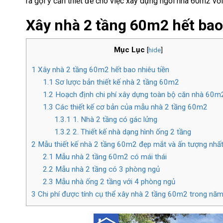
ra gợi ý cần thiết để cho việc xây dựng ngôi nhà 60m2 với
Xây nhà 2 tầng 60m2 hết bao
Mục Lục
[
hide
]
1
Xây nhà 2 tầng 60m2 hết bao nhiêu tiền
1.1
Sơ lược bản thiết kế nhà 2 tầng 60m2
1.2
Hoạch định chi phí xây dựng toàn bộ căn nhà 60m
1.3
Các thiết kế cơ bản của mẫu nhà 2 tầng 60m2
1.3.1
1. Nhà 2 tầng có gác lửng
1.3.2
2. Thiết kế nhà dạng hình ống 2 tầng
2
Mẫu thiết kế nhà 2 tầng 60m2 đẹp mắt và ấn tượng nhấ
2.1
Mẫu nhà 2 tầng 60m2 có mái thái
2.2
Mẫu nhà 2 tầng có 3 phòng ngủ
2.3
Mẫu nhà ống 2 tầng với 4 phòng ngủ
3
Chi phí được tính cụ thể xây nhà 2 tầng 60m2 trong n