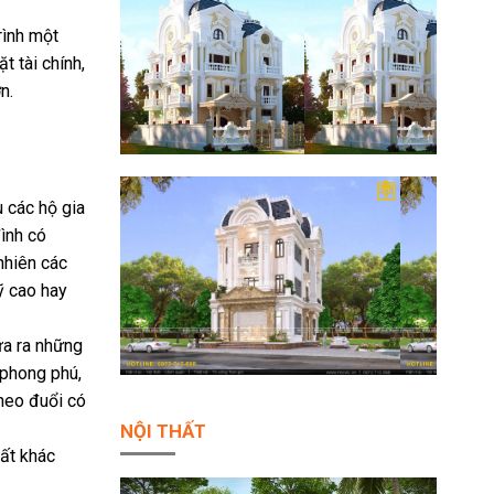
rình một
t tài chính,
n.
 các hộ gia
đình có
nhiên các
ỹ cao hay
ưa ra những
 phong phú,
theo đuổi có
NỘI THẤT
rất khác