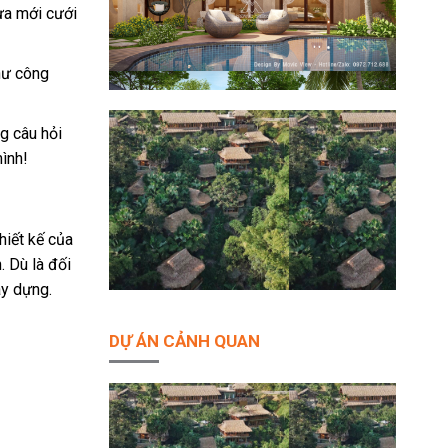
vừa mới cưới
như công
ng câu hỏi
ình!
hiết kế của
. Dù là đối
ây dựng.
DỰ ÁN CẢNH QUAN