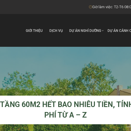
Giờ làm việc: T2-T6 08:0
GIỚI THIỆU
DỊCH VỤ
DỰ ÁN NGHỈ DƯỠNG
DỰ ÁN CẢNH 
 TẦNG 60M2 HẾT BAO NHIÊU TIỀN, TÍN
PHÍ TỪ A – Z