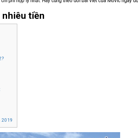
 chi phí hợp lý nhất. Hãy cùng theo dõi bài viết của Movic ngay d
 nhiêu tiền
2?
t
ăm 2019