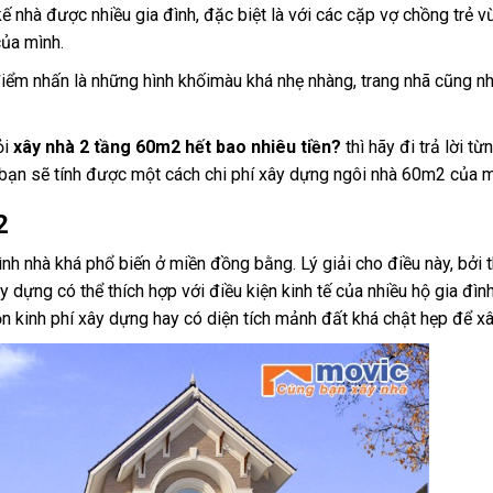
ế nhà được nhiều gia đình, đặc biệt là với các cặp vợ chồng trẻ 
của mình.
ó điểm nhấn là những hình khốimàu khá nhẹ nhàng, trang nhã cũng 
ỏi
xây nhà 2 tầng 60m2 hết bao nhiêu tiền?
thì hãy đi trả lời từ
c bạn sẽ tính được một cách chi phí xây dựng ngôi nhà 60m2 của m
2
ình nhà khá phổ biến ở miền đồng bằng. Lý giải cho điều này, bởi t
y dựng có thể thích hợp với điều kiện kinh tế của nhiều hộ gia đình
n kinh phí xây dựng hay có diện tích mảnh đất khá chật hẹp để x