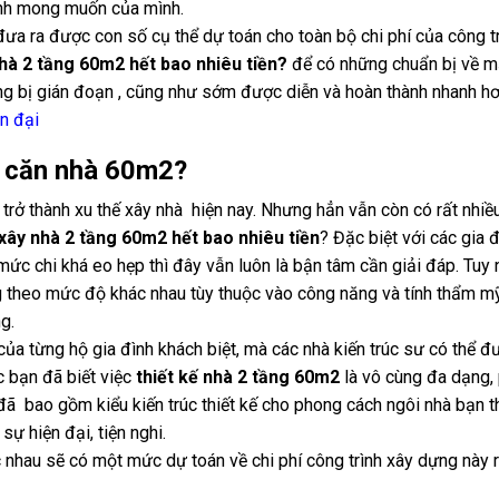
rình mong muốn của mình.
đưa ra được con số cụ thể dự toán cho toàn bộ chi phí của công t
hà 2 tầng 60m2 hết bao nhiêu tiền?
để có những chuẩn bị về mặ
ng bị gián đoạn , cũng như sớm được diễn và hoàn thành nhanh hơ
n đại
ộ căn nhà 60m2?
rở thành xu thế xây nhà hiện nay. Nhưng hẳn vẫn còn có rất nhiều
xây nhà 2 tầng 60m2 hết bao nhiêu tiền
? Đặc biệt với các gia 
mức chi khá eo hẹp thì đây vẫn luôn là bận tâm cần giải đáp. Tuy 
g theo mức độ khác nhau tùy thuộc vào công năng và tính thẩm m
ng.
ủa từng hộ gia đình khách biệt, mà các nhà kiến trúc sư có thể đ
c bạn đã biết việc
thiết kế nhà 2 tầng 60m2
là vô cùng đa dạng,
ó đã bao gồm kiểu kiến trúc thiết kế cho phong cách ngôi nhà bạn 
sự hiện đại, tiện nghi.
 nhau sẽ có một mức dự toán về chi phí công trình xây dựng này 