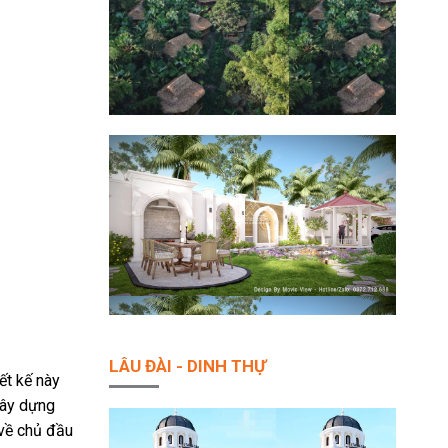
LÂU ĐÀI - DINH THỰ
ết kế này
xây dựng
 về chủ đầu