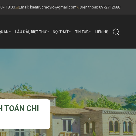
0 - 18:00
Email:
kientrucmovic@gmail.com
Điện thoại: 0972712688
QUAN
LÂU ĐÀI, BIỆT THỰ
NỘI THẤT
TIN TỨC
LIÊN HỆ
H TOÁN CHI