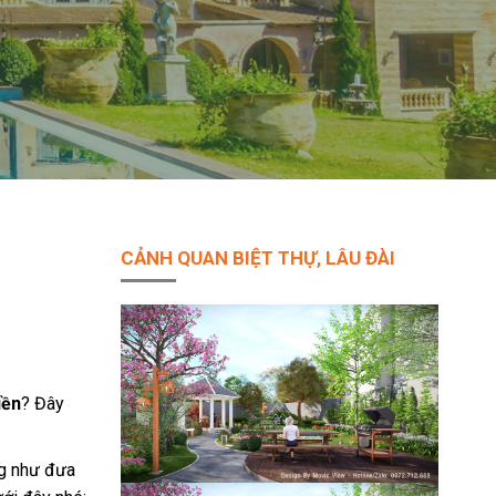
CẢNH QUAN BIỆT THỰ, LÂU ĐÀI
iền
? Đây
ng như đưa