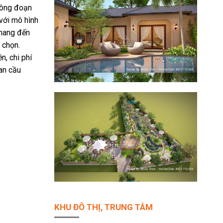
công đoạn
 với mô hình
 mang đến
 chọn.
n, chi phí
can cầu
KHU ĐÔ THỊ, TRUNG TÂM