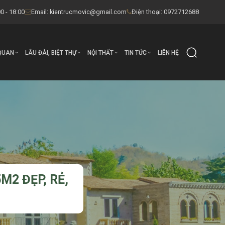
0 - 18:00
Email:
kientrucmovic@gmail.com
Điện thoại: 0972712688
QUAN
LÂU ĐÀI, BIỆT THỰ
NỘI THẤT
TIN TỨC
LIÊN HỆ
M2 ĐẸP, RẺ,