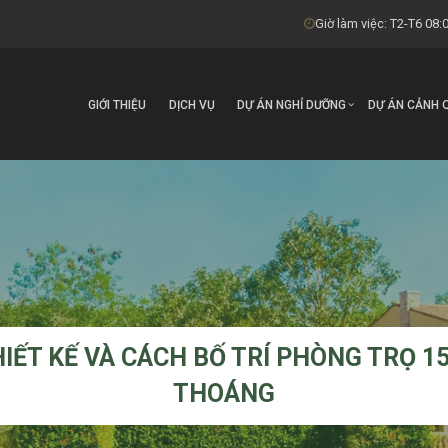
Giờ làm việc: T2-T6 08:0
GIỚI THIỆU
DỊCH VỤ
DỰ ÁN NGHỈ DƯỠNG
DỰ ÁN CẢNH 
IẾT KẾ VÀ CÁCH BỐ TRÍ PHÒNG TRỌ 15
THOÁNG