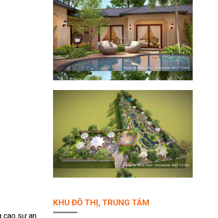
KHU ĐÔ THỊ, TRUNG TÂM
 cao sự an