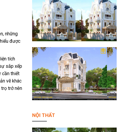
ên, những
 hiểu được
iện tích
 sự sắp xếp
 cần thiết
bản vẽ khác
trọ trở nên
NỘI THẤT