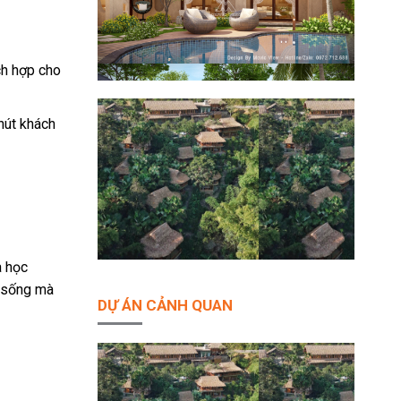
ch hợp cho
hút khách
a học
n sống mà
DỰ ÁN CẢNH QUAN