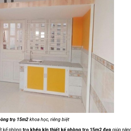
phòng trọ 15m2
khoa học, riêng biệt
ết kế phòng
trọ khép kín thiết kế phòng trọ 15m2 đẹp
giúp nâng