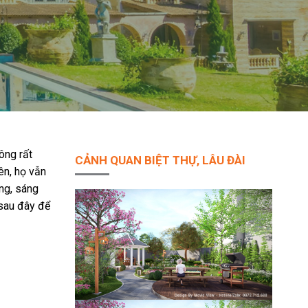
ông rất
CẢNH QUAN BIỆT THỰ, LÂU ĐÀI
ên, họ vẫn
ng, sáng
 sau đây để