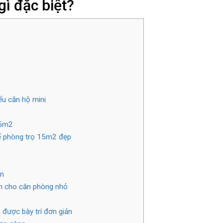
ì đặc biệt?
ểu căn hộ mini
15m2
kế phòng trọ 15m2 đẹp
ên
ện cho căn phòng nhỏ
được bày trí đơn giản